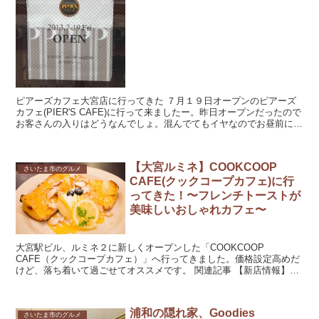
ピアーズカフェ大宮店に行ってきた ７月１９日オープンのピアーズ
カフェ(PIER'S CAFE)に行って来ましたー。昨日オープンだったので
お客さんの入りはどうなんでしょ。混んでてもイヤなのでお昼前に行
ってみました。
【大宮ルミネ】COOKCOOP
さいたま市のグルメ
CAFE(クックコープカフェ)に行
ってきた！〜フレンチトーストが
美味しいおしゃれカフェ〜
大宮駅ビル、ルミネ２に新しくオープンした「COOKCOOP
CAFE（クックコープカフェ）」へ行ってきました。価格設定高めだ
けど、落ち着いて過ごせてオススメです。 関連記事 【新店情報】
COOKCOOP CAFE（クックコープカ...
浦和の隠れ家、Goodies
さいたま市のグルメ