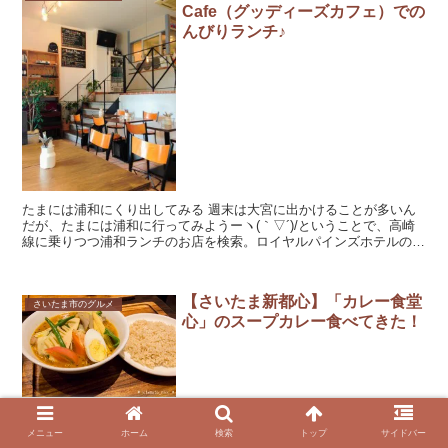
Cafe（グッディーズカフェ）での
んびりランチ♪
たまには浦和にくり出してみる 週末は大宮に出かけることが多いん
だが、たまには浦和に行ってみようーヽ(｀▽´)/ということで、高崎
線に乗りつつ浦和ランチのお店を検索。ロイヤルパインズホテルの近
くによさげなカフェがあるとの情報をGETし、さっ...
【さいたま新都心】「カレー食堂
さいたま市のグルメ
心」のスープカレー食べてきた！
９月に行ったのにすっかり書くのを忘れていたお店があり…今さらレ
ポ＼(^o^)／ さいたま新都心にある「スープカレー心」です。けやき
メニュー
ホーム
検索
トップ
サイドバー
ひろばのビール祭りの後に行ったのだ。 スープカレー心って？ 本店