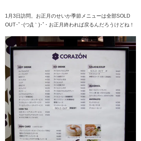
1月3日訪問。お正月のせいか季節メニューは全部SOLD
OUT･ﾟ･(つД｀)･ﾟ･ お正月終われば戻るんだろうけどね！