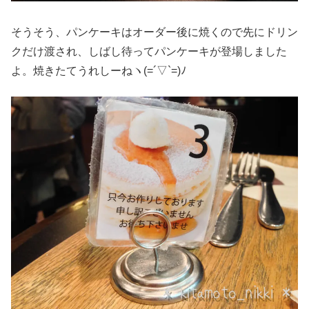
そうそう、パンケーキはオーダー後に焼くので先にドリン
クだけ渡され、しばし待ってパンケーキが登場しました
よ。焼きたてうれしーねヽ(=´▽`=)ﾉ