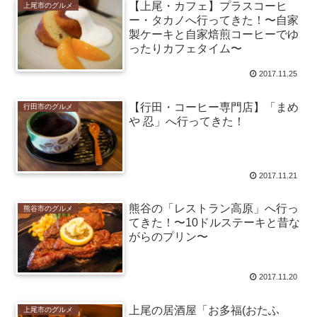
【上尾・カフェ】プラスコーヒ
上尾市のグルメ
ー・タカノへ行ってきた！〜自家
製ケーキと自家焙煎コーヒーでゆ
ったりカフェタイム〜
2017.11.25
【行田・コーヒー専門店】「まめ
行田市のグルメ
や 忍」へ行ってきた！
2017.11.21
熊谷の「レストラン高原」へ行っ
熊谷市のグルメ
てきた！〜10ドルステーキと昔な
がらのプリン〜
2017.11.20
上尾の居酒屋「お多福(おたふ
上尾市のグルメ