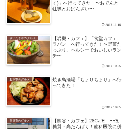
く)」へ行ってきた！〜おでんと
牡蠣とおばんざい〜
2017.11.15
【岩槻・カフェ】「食堂カフェ
さいたま市のグルメ
ラパン」へ行ってきた！〜野菜た
っぷり、ヘルシーでおいしいラン
チ〜
2017.10.25
焼き鳥酒場「ちょりちょり」へ行
北本市のグルメ
ってきた！
2017.10.05
【熊谷・カフェ】28CafE 〜低
熊谷市のグルメ
糖質・高たんぱく！歯科医院に併