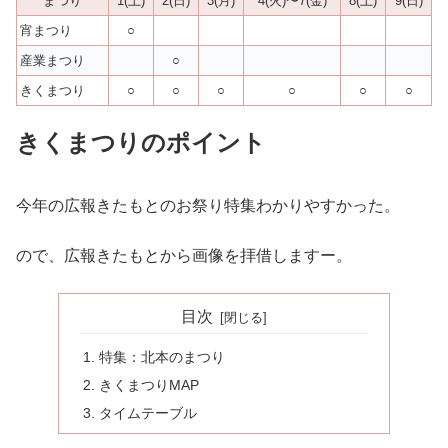
まつり
1(土)
2(日)
3(月)
4(火)〜7(金)
8(土)
9(日)
宵まつり
○
産業まつり
○
きくまつり
○
○
○
○
○
○
きくまつりのポイント
今年の広報きたもとのお祭り特集わかりやすかった。
ので、広報きたもとから画像を拝借しますー。
目次
特集：北本のまつり
きくまつりMAP
タイムテーブル