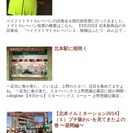
ベイクドトマトカレーパンの試食会＆期日前投票に行ってきました。
トマトカレーパン投票の概要はこちら。 【3月22日】北本新商品の大
試食会 「ベイクドトマトカレーパン２」候補はふたつ みんなで決
める今年の新商品！ ベイ...
北本駅に桜咲く
北本日記アーカイブ（記録保存）
一足先に春が来た。 といえば、上野のスタバ。注目を集めてますよ
ね。 一足先に春が来た。スターバックス上野恩賜公園店に桜が満開 -
cafeglobe 【今日から】スターバックス コーヒー 上野恩賜公園店で
「プランティカ...
【北本イルミネーション2014】
北本日記アーカイブ（記録保存）
（１）プチ賑わいを見てきたよの
巻 〜昼間編〜