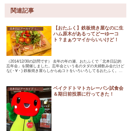
関連記事
【おたふく】鉄板焼き屋なのに生
北本日記アーカイブ（記録保存）
ハム原木があるってどーゆーコ
ト？まぁウマイからいいけど！
（2014/12/30の訪問です） 去年の年の瀬、おたふくで「北本日記的
忘年会」を開催しました。忘年会という名のタダの夫婦飲み会だけど
な(・∀・) 鉄板焼き屋らしからぬコトをいろいろしてるおたふく。ワ
インバー風の...
ベイクドトマトカレーパン試食会
北本日記アーカイブ（記録保存）
＆期日前投票に行ってきた！