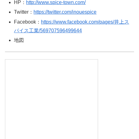
HP：
http://www.spice-town.com/
Twitter：
https://twitter.com/inouespice
Facebook：
https://www.facebook.com/pages/井上ス
パイス工業/569707596499644
地図