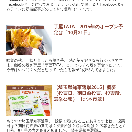
Facebookページ作ってみました。いいねして頂けるとFacebookタイ
ムラインに新着記事がのってきて便利（？）です。
芋屋TATA 2015年のオープン予
北本日記アーカイブ（記録保存）
定は「10月31日」
味覚の秋。 秋と言ったら焼き芋。 焼き芋が好きなら行くべきです
よ。熊谷の焼き芋屋「芋屋TATA」に。 そろそろ焼き芋食べたいよ。
今年はいつ開くんだと思っていたら朗報が飛び込んできました。 さ
てと・・・今年も芋屋行き...
【埼玉県知事選挙2015】概要
北本日記アーカイブ（記録保存）
（投票日、期日前投票、投票所、
選挙公報） 【北本市版】
もうすぐ埼玉県知事選挙。 投票で気になることありますよね。 投票
日は？期日前投票の期間は？投票所は？選挙公報は？ 広報きたもと7
月号、8月号の内容をまとめました。 埼玉県知事選挙...