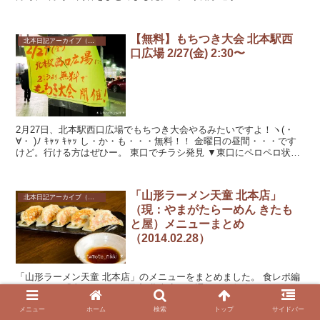
【無料】もちつき大会 北本駅西
北本日記アーカイブ（記録保存）
口広場 2/27(金) 2:30〜
2月27日、北本駅西口広場でもちつき大会やるみたいですよ！ヽ(・
∀・ )ﾉ ｷｬｯ ｷｬｯ し・か・も・・・無料！！ 金曜日の昼間・・・です
けど。行ける方はぜひー。 東口でチラシ発見 ▼東口にペロペロ状態
なチラシが貼...
「山形ラーメン天童 北本店」
北本日記アーカイブ（記録保存）
（現：やまがたらーめん きたも
と屋）メニューまとめ
（2014.02.28）
「山形ラーメン天童 北本店」のメニューをまとめました。 食レポ編
はこちら→「山形ラーメン天童 北本店」で通好みの魚介だしラーメ
ンを食す！ メニュー表 ラーメン ラーメン、つけ麺、ざるそばなんて
のもあります。近日発売の「納豆味噌ラ...
メニュー
ホーム
検索
トップ
サイドバー