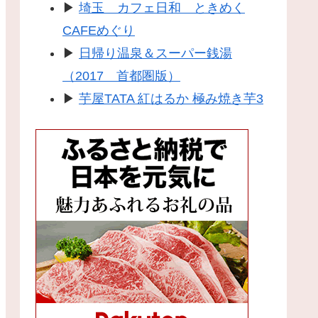
▶
埼玉 カフェ日和 ときめく
CAFEめぐり
▶
日帰り温泉＆スーパー銭湯
（2017 首都圏版）
▶
芋屋TATA 紅はるか 極み焼き芋3