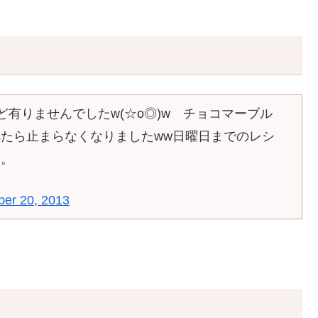
有りませんでしたw(☆o◎)w チョコマーブル
たら止まらなくなりましたww日曜日までのレシ
す。
er 20, 2013