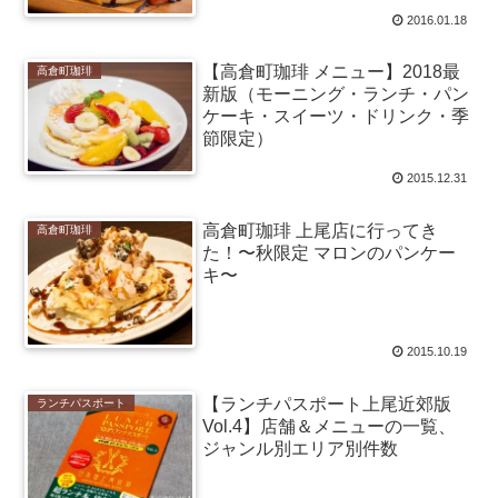
2016.01.18
【高倉町珈琲 メニュー】2018最
高倉町珈琲
新版（モーニング・ランチ・パン
ケーキ・スイーツ・ドリンク・季
節限定）
2015.12.31
高倉町珈琲 上尾店に行ってき
高倉町珈琲
た！〜秋限定 マロンのパンケー
キ〜
2015.10.19
【ランチパスポート上尾近郊版
ランチパスポート
Vol.4】店舗＆メニューの一覧、
ジャンル別エリア別件数