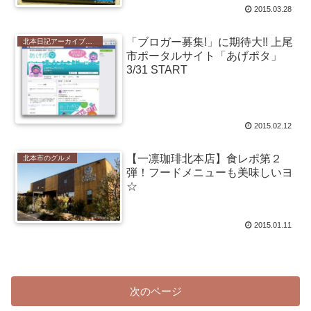
2015.03.28
「ブロガー募集!」に期待大!! 上尾
北本日記アーカイブ（記録保存）
市ポータルサイト「あげポタ」
3/31 START
2015.02.12
【一凛珈琲北本店】食レポ第２
北本市のグルメ
弾！フードメニューも美味しいヨ
☆
2015.01.11
次のページ