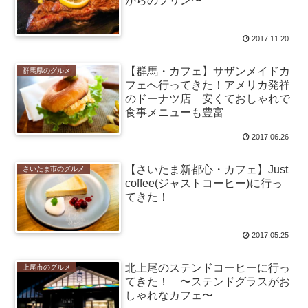
がらのプリン〜
2017.11.20
【群馬・カフェ】サザンメイドカ
群馬県のグルメ
フェへ行ってきた！アメリカ発祥
のドーナツ店 安くておしゃれで
食事メニューも豊富
2017.06.26
【さいたま新都心・カフェ】Just
さいたま市のグルメ
coffee(ジャストコーヒー)に行っ
てきた！
2017.05.25
北上尾のステンドコーヒーに行っ
上尾市のグルメ
てきた！ 〜ステンドグラスがお
しゃれなカフェ〜