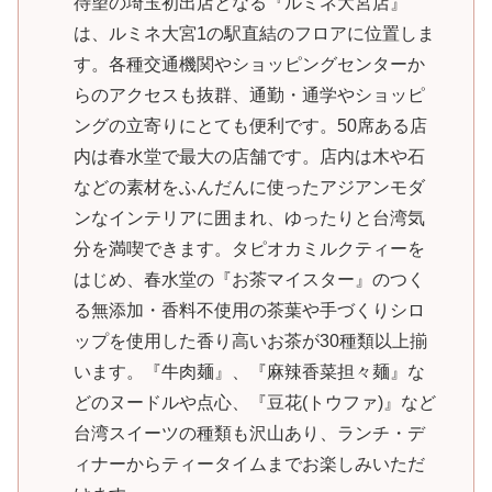
待望の埼玉初出店となる『ルミネ大宮店』
は、ルミネ大宮1の駅直結のフロアに位置しま
す。各種交通機関やショッピングセンターか
らのアクセスも抜群、通勤・通学やショッピ
ングの立寄りにとても便利です。50席ある店
内は春水堂で最大の店舗です。店内は木や石
などの素材をふんだんに使ったアジアンモダ
ンなインテリアに囲まれ、ゆったりと台湾気
分を満喫できます。タピオカミルクティーを
はじめ、春水堂の『お茶マイスター』のつく
る無添加・香料不使用の茶葉や手づくりシロ
ップを使用した香り高いお茶が30種類以上揃
います。『牛肉麺』、『麻辣香菜担々麺』な
どのヌードルや点心、『豆花(トウファ)』など
台湾スイーツの種類も沢山あり、ランチ・デ
ィナーからティータイムまでお楽しみいただ