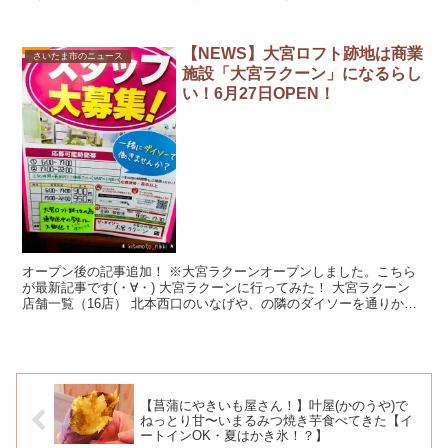
シャッター降りて...
【NEWS】大宮ロフト跡地は商業
さいたま市のニュース
施設「大宮ラクーン」になるらし
い！6月27日OPEN！
オープン後の記事追加！ ※大宮ラクーンオープンしました。こちら
が最新記事です(・∀・) 大宮ラクーンに行ってみた！ 大宮ラクーン
店舗一覧（16店） 北本西口のいなげや、の隣のダイソーを通りかか
ったら...
【菖蒲にやきいも屋さん！】叶屋(かのうや)で
ねっとり甘〜いまるみつ焼き芋食べてきた【イ
ートインOK・夏はかき氷！？】