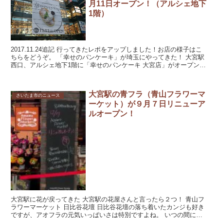
月11日オープン！（アルシェ地下
1階）
2017.11.24追記 行ってきたレポをアップしました！お店の様子はこ
ちらをどうぞ。 「幸せのパンケーキ」が埼玉にやってきた！ 大宮駅
西口、アルシェ地下1階に「幸せのパンケーキ 大宮店」がオープンし
ます。 ...
大宮駅の青フラ（青山フラワーマ
さいたま市のニュース
ーケット）が９月７日リニューア
ルオープン！
大宮駅に花が戻ってきた 大宮駅の花屋さんと言ったら２つ！ 青山フ
ラワーマーケット 日比谷花壇 日比谷花壇の落ち着いたカンジも好き
ですが、アオフラの元気いっぱいさは特別ですよね。 いつの間にか