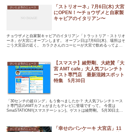
「ストリオーネ」7月6日(木) 大宮
さいたま市のニュース
にOPEN！〜チョウザメと自家製
キャビアのイタリアン〜
チョウザメと自家製キャビアのイタリアン「トラットリア・ストリオ
ーネ」が大宮にオープンします。 オープン日は7月6日(木)、場所はそ
ごう大宮店の近く。 カラクさんのコーヒーが大宮で飲めるってよ！
意外なところから気になる情報が。 ...
【スマステ】綾野剛、大絶賛「大
さいたま市のニュース
宮 AMT cafe」大人気フレンチト
ースト専門店 最新混雑スポット
特集 5月30日
「30センチの超ロング」もう食べましたか？ 大人気フレンチトース
ト専門店のAMTカフェがまたもテレビに登場ですって。 今度は
SmaSTATION!!(スマステーション)。ゲストは綾野剛。 5月30日土曜
日23時15...
「幸せのパンケーキ 大宮店」11
さいたま市のニュース