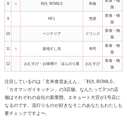
飲食・物
8
○
利久 BOWLS
和食
販
飲食・物
9
RF1
惣菜
販
飲食・物
10
ベジテリア
ドリンク
販
飲食・物
11
○
築地すし兆
寿司
販
飲食・物
12
おむすび・お味噌汁 ほんのり屋
おむすび
販
注目しているのは「玄米食堂あえん」「利久 BOWLS」
「カオマンガイキッチン」の3店舗。なんたって3つの店
舗はそれぞれの会社の新業態。エキュート大宮が1号店に
なるのです。流行りものが好きなそこのあなたもわたしも
要チェックですよ〜。