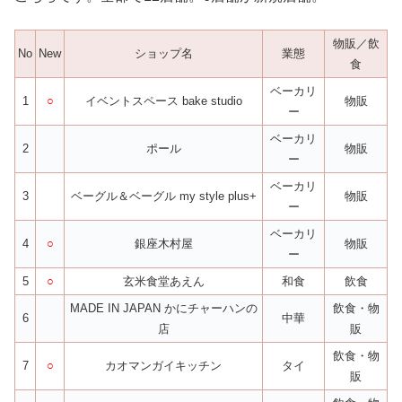
物販／飲
No
New
ショップ名
業態
食
ベーカリ
1
○
イベントスペース bake studio
物販
ー
ベーカリ
2
ポール
物販
ー
ベーカリ
3
ベーグル＆ベーグル my style plus+
物販
ー
ベーカリ
4
○
銀座木村屋
物販
ー
5
○
玄米食堂あえん
和食
飲食
MADE IN JAPAN かにチャーハンの
飲食・物
6
中華
店
販
飲食・物
7
○
カオマンガイキッチン
タイ
販