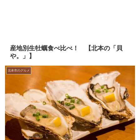
産地別生牡蠣食べ比べ！ 【北本の「貝
や。」】
北本市のグルメ