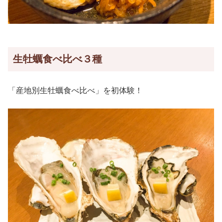
生牡蠣食べ比べ３種
「産地別生牡蠣食べ比べ」を初体験！