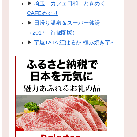
▶
埼玉 カフェ日和 ときめく
CAFEめぐり
▶
日帰り温泉＆スーパー銭湯
（2017 首都圏版）
▶
芋屋TATA 紅はるか 極み焼き芋3