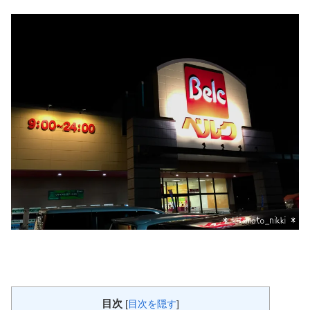
目次
[
目次を隠す
]