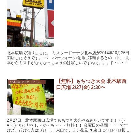
北本広場で知りました。 ミスタードーナツ北本店が2014年10月26日
閉店したそうです。 ベニバナウォーク桶川に移転するとのコト。 北
本からミスドがなくなっちゃうのは寂しいですねぇ。。。(´・ω・｀)
ミ...
【無料】もちつき大会 北本駅西
北本日記アーカイブ（記録保存）
口広場 2/27(金) 2:30〜
2月27日、北本駅西口広場でもちつき大会やるみたいですよ！ヽ(・
∀・ )ﾉ ｷｬｯ ｷｬｯ し・か・も・・・無料！！ 金曜日の昼間・・・です
けど。行ける方はぜひー。 東口でチラシ発見 ▼東口にペロペロ状態
なチラシが貼...