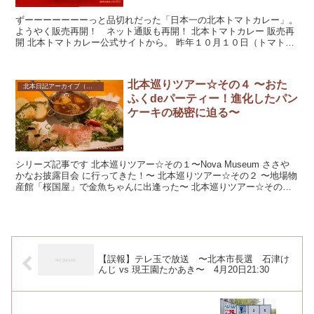
ずーーーーーーーっと品切れだった「日本一の北本トマトカレー」。
ようやく販売再開！ ネット通販も再開！ 北本トマトカレー 販売再
開 北本トマトカレー公式サイトから。 昨年１０月１０日（トマトの
日）に販売開始をし、１ヶ月程...
北本巡りツアー☆その４ 〜おた
北本日記アーカイブ（記録保存）
ふくdeパーティー！進化したパン
ケーキの秘密に迫る〜
シリーズ記事です 北本巡りツアー☆その１〜Nova Museum ささや
かなお披露目会 に行ってきた！〜 北本巡りツアー☆その２ 〜地場物
産館「桜国屋」で金魚ちゃんに出逢った〜 北本巡りツアー☆その３
〜カオスな品...
【誤報】テレ玉で放送 〜北本市長選 石津け
んじ vs 現王園たかあき〜 4月20日21:30