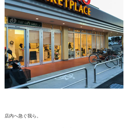
店内へ急ぐ我ら。