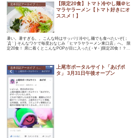
【限定20食】トマト冷やし麺＠ヒ
北本日記アーカイブ（記録保存）
マラヤラーメン【トマト好きにオ
ススメ！】
暑い。暑すぎる。。こんな時はサッパリ冷やし麺でも食べたいぞ(；
´Д｀) そんなワケで毎度おなじみ「ヒマラヤラーメン東口店」へ。 限
定20食！ 席に着くとこんなPOPが目に入った(・∀・)限定20食！？そ
うやって特別感を出し...
上尾市ポータルサイト「あげポ
北本日記アーカイブ（記録保存）
タ」 3月31日午後オープン