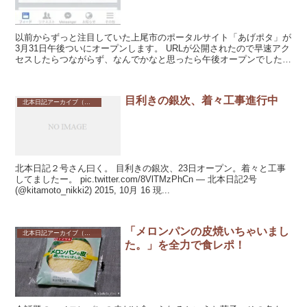
以前からずっと注目していた上尾市のポータルサイト「あげポタ」が
3月31日午後ついにオープンします。 URLが公開されたので早速アク
セスしたらつながらず、なんでかなと思ったら午後オープンでした
Σ(・Д・」)」 オープン楽しみに待ち...
目利きの銀次、着々工事進行中
北本日記アーカイブ（記録保存）
北本日記２号さん曰く。 目利きの銀次、23日オープン。着々と工事
してましたー。 pic.twitter.com/8VlTMzPhCn — 北本日記2号
(@kitamoto_nikki2) 2015, 10月 16 現...
「メロンパンの皮焼いちゃいまし
北本日記アーカイブ（記録保存）
た。」を全力で食レポ！