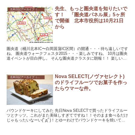
先生、もっと圏央道を知りたいで
北本日記アーカイブ（記録保存）
す！ 「圏央道パネル展」5ヶ所
で開催 北本市役所は10月21日
から
圏央道（桶川北本IC〜白岡菖蒲IC区間）の開通・・・待ち遠しいです
ね。 圏央道ウォークフェスタ2015・・・楽しみですね。 10月は圏央
道イベントが目白押し。 そんな圏央道クラスタに朗報！！ 楽しい
イ...
Nova SELECT(ノヴァセレクト)
北本日記アーカイブ（記録保存）
のドライフルーツでお菓子を作っ
たらウマーな件。
パウンドケーキにしてみた 先日Nova SELECTで買ったドライフルー
ツとナッツ。これがまた美味しすぎてですね！！そのまま食べるだけ
じゃもったいなーい(ﾟдﾟ)！とゆーわけでパウンドケーキを焼いてみ
ました。 ノヴァセレクトに行って...