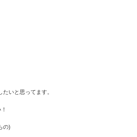
催したいと思ってます。
い！
の)