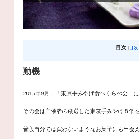
目次
[
目次
動機
2015年9月、「東京手みやげ食べくらべ会」
その会は主催者の厳選した東京手みやげ８個
普段自分では買わないようなお菓子にも出会