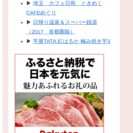
▶
埼玉 カフェ日和 ときめく
CAFEめぐり
▶
日帰り温泉＆スーパー銭湯
（2017 首都圏版）
▶
芋屋TATA 紅はるか 極み焼き芋3