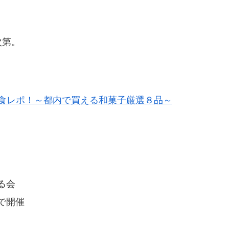
次第。
で食レポ！～都内で買える和菓子厳選８品～
る会
で開催