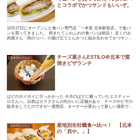
とコラボでかつサンドもいいぞ。
10月27日にオープンした食パン専門店「一本堂 北本駅前店」で食パ
ンを買ってきました。 焼きたてふわふわの食パンは絶品！ 近くのお
肉屋さん「肉のコバ」の揚げ立てとんかつと組み合わせてかつサンド
も作ってみました(・∀・) まだま...
チーズ屋さんESTILO＠北本で窯
北本市のグルメ
焼きピザランチ
ぱどのホイホイに引っかかった 今月のぱどに載っていたエスティー
ロさんへ。以前はカラクさんの向かいに店舗があり、チーズやピザの
販売をしてたのですが一度閉店、オーナーが変わって新しい場所でオ
ープンしたようです。今度のお店はチーズ販売だけじゃな...
産地別生牡蠣食べ比べ！ 【北本
北本市のグルメ
の「貝や。」】