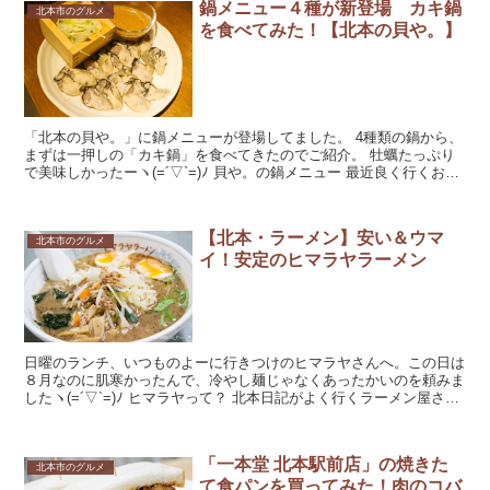
鍋メニュー４種が新登場 カキ鍋
北本市のグルメ
を食べてみた！【北本の貝や。】
「北本の貝や。」に鍋メニューが登場してました。 4種類の鍋から、
まずは一押しの「カキ鍋」を食べてきたのでご紹介。 牡蠣たっぷり
で美味しかったーヽ(=´▽`=)ﾉ 貝や。の鍋メニュー 最近良く行くお
店、北本二ツ家の貝や。 ...
【北本・ラーメン】安い＆ウマ
北本市のグルメ
イ！安定のヒマラヤラーメン
日曜のランチ、いつものよーに行きつけのヒマラヤさんへ。この日は
８月なのに肌寒かったんで、冷やし麺じゃなくあったかいのを頼みま
したヽ(=´▽`=)ﾉ ヒマラヤって？ 北本日記がよく行くラーメン屋さん
「ヒマラヤラーメン東口店」。駅東...
「一本堂 北本駅前店」の焼きた
北本市のグルメ
て食パンを買ってみた！肉のコバ