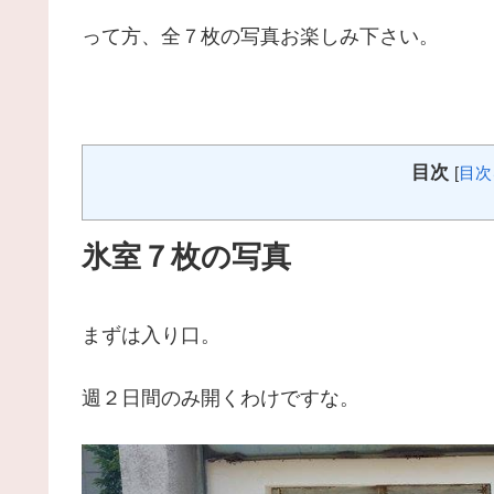
って方、全７枚の写真お楽しみ下さい。
目次
[
目次
氷室７枚の写真
まずは入り口。
週２日間のみ開くわけですな。