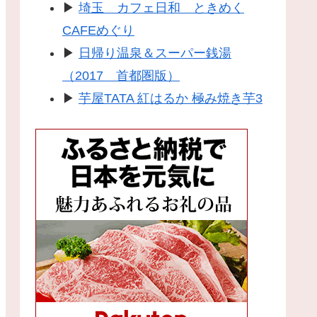
▶
埼玉 カフェ日和 ときめく
CAFEめぐり
▶
日帰り温泉＆スーパー銭湯
（2017 首都圏版）
▶
芋屋TATA 紅はるか 極み焼き芋3