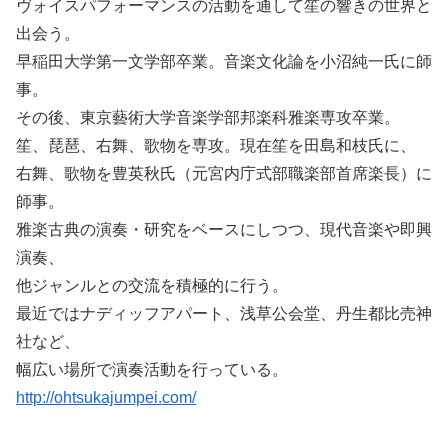
ヴォイスパフォーマンスの活動を通して笙の響きの世界と
出会う。
早稲田大学第一文学部卒業。音楽文化論を小沼純一氏に師
事。
その後、東京藝術大学音楽学部邦楽科雅楽専攻卒業。
笙、琵琶、右舞、歌物を専攻。現在笙を田島和枝氏に、
右舞、歌物を豊英秋氏（元宮内庁式部職楽部首席楽長）に
師事。
雅楽古典の演奏・研究をベースにしつつ、現代音楽や即興
演奏、
他ジャンルとの交流を積極的に行う。
最近ではナディッフアパート、浅草公会堂、丹生都比売神
社など、
幅広い場所で演奏活動を行っている。
http://ohtsukajumpei.com/