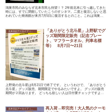
鴻巣市民のみならず北本市民も待望！？ 2年前北本に引っ越してきた
時には、すでに閉館していたこうのすシネマ。二度と復活しないと思
われていた映画館が来月7月5日に復活するとのこと。これは鴻巣市
民ならず北本市民も待望だったのではないでしょうか。...
「ありがとう北斗星」上野駅でグ
北本日記アーカイブ（記録保存）
ッズ期間限定販売（記念プレー
ト、マフラータオル、列車名標
等） 8月7日〜21日
上野発の北斗星は8月21日で終了です。 というわけで、「ありがとう
北斗星」グッズ販売、期間限定でやるみたいですよ。 グッズの販売
期間が２回あります。 どっちも欲しい人は日付要チェックですよ
ー。 上野駅「あ...
再入荷→即完売！大人気のクーモ
北本日記アーカイブ（記録保存）