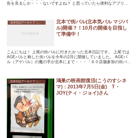
告を見るしか・・・ないですよね？ と思っていたら便利なアプリが
ありました。
北本で街バル(北本気バル マジバ
北本日記アーカイブ（記録保存）
ル)開催？！10月の開催を目指し
て準備中！
こんにちは！ 上尾の街バルに行きたかった北本日記です。 上尾では
AGEバルと称した街バルを今年の2月に開催していました。 AGEバ
ル（アゲバル）の魔の手が北本にまで・・・「６０店舗参加の街バル
イベント今週末開催！」 ...
鴻巣の映画館復活(こうのすシネ
北本日記アーカイブ（記録保存）
マ)：2013年7月5日(金) T・
JOY(ティ・ジョイ)さん