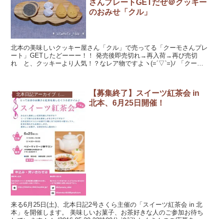
さんプレートGETだぜ＠クッキー
のおみせ「クル」
北本の美味しいクッキー屋さん「クル」で売ってる「クーモさんプレ
ート」GETしたどーーー！！ 発売後即売切れ→再入荷→再び売切
れ と、クッキーより人気！？なレア物ですよヽ(=´▽`=)ﾉ 「クーモ
さんプレート」とは？ だ...
【募集終了】スイーツ紅茶会 in
北本日記アーカイブ（記録保存）
北本、6月25日開催！
来る6月25日(土)、北本日記2号さくら主催の「スイーツ紅茶会 in 北
本」を開催します。 美味しいお菓子、お茶好きな人のご参加お待ち