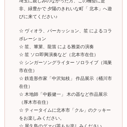
埼玉に親しみのなかった方、この機会に是
非、緑豊かで 夕陽のきれいな町「 北本」へ遊
びに来てください♪
☆ ヴィオラ、パーカッション、笙 によるコラ
ボレーション
☆ 笙、篳篥、龍笛 による雅楽の演奏
☆ 笙 ソロ即興演奏など（北本市在住）
☆ シンガーソングライター ソロライブ（鴻巣
市在住）
☆ 鉄造形作家「中沢知枝」 作品展示（桶川市
在住）
☆ 木地師「中藪健一」 木の器など作品展示
（厚木市在住）
☆ ティータイムに北本市「クル」のクッキー
をお楽しみください。
☆ 屋久島のグァバ茶もお楽しみください。