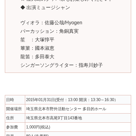
◆ 出演ミュージシャン
ヴィオラ：佐藤公哉/Hyogen
パーカッション：角銅真実
笙 ：大塚惇平
篳篥：國本淑恵
龍笛：多田泰大
シンガーソングライター：指寿川妙子
日時
2015年01月31日(受付：13:00 開演：13:30～16:30）
開催場所
埼玉県北本市野外活動センター 多目的ホール
住所
埼玉県北本市高尾9丁目143番地
参加費
1,000円(税込)