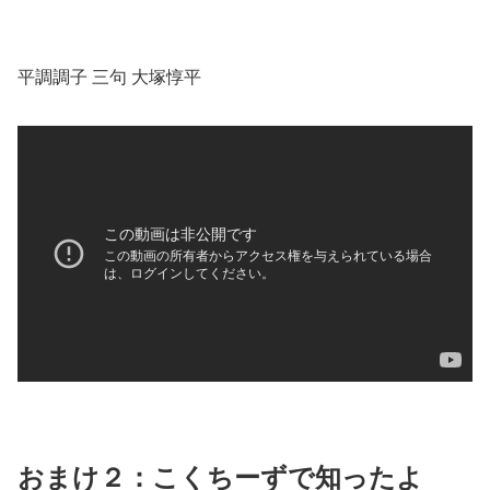
平調調子 三句 大塚惇平
おまけ２：こくちーずで知ったよ