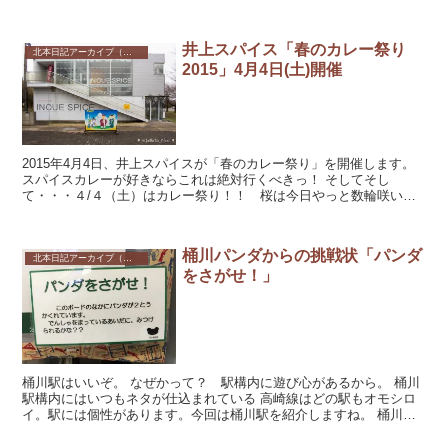
開催された第１回は、残念ながら...
井上スパイス「春のカレー祭り
北本日記アーカイブ（記録保存）
2015」4月4日(土)開催
2015年4月4日、井上スパイスが「春のカレー祭り」を開催します。
スパイスカレーが好きならこれは絶対行くべきっ！ そしてそし
て・・・４/４（土）はカレー祭り！！ 桜は今日やっと数輪咲いた
ところ。明日から１週間で、最高の見ご...
桶川パンダからの挑戦状「パンダ
北本日記アーカイブ（記録保存）
をさがせ！」
桶川駅はいいぞ。 なぜかって？ 駅構内に遊び心があるから。 桶川
駅構内にはいつもネタが仕込まれている 高崎線はどの駅もオモシロ
イ。駅には個性があります。今回は桶川駅を紹介しますね。 桶川駅
には地味な小ネタがあ...