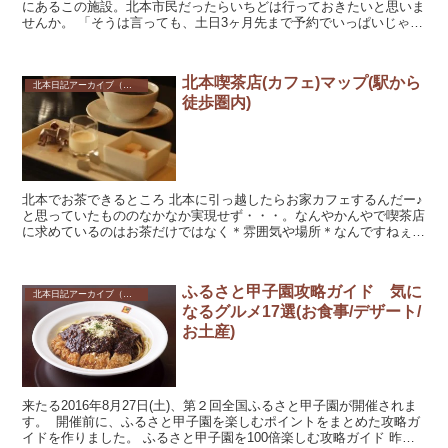
にあるこの施設。北本市民だったらいちどは行っておきたいと思いま
せんか。 「そうは言っても、土日3ヶ月先まで予約でいっぱいじゃ
ん！4ヶ月もあとのことを考えて予約するなんて面倒...
北本喫茶店(カフェ)マップ(駅から
北本日記アーカイブ（記録保存）
徒歩圏内)
北本でお茶できるところ 北本に引っ越したらお家カフェするんだー♪
と思っていたもののなかなか実現せず・・・。なんやかんやで喫茶店
に求めているのはお茶だけではなく＊雰囲気や場所＊なんですねぇ。
北本の駅近にどれだけの喫茶店があるのかまとめてみた...
ふるさと甲子園攻略ガイド 気に
北本日記アーカイブ（記録保存）
なるグルメ17選(お食事/デザート/
お土産)
来たる2016年8月27日(土)、第２回全国ふるさと甲子園が開催されま
す。 開催前に、ふるさと甲子園を楽しむポイントをまとめた攻略ガ
イドを作りました。 ふるさと甲子園を100倍楽しむ攻略ガイド 昨年