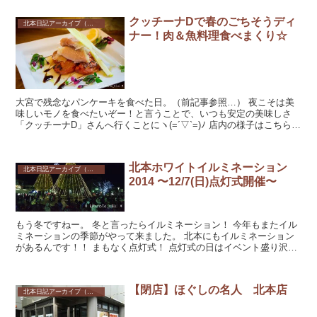
クッチーナDで春のごちそうディ
北本日記アーカイブ（記録保存）
ナー！肉＆魚料理食べまくり☆
大宮で残念なパンケーキを食べた日。（前記事参照…） 夜こそは美
味しいモノを食べたいぞー！と言うことで、いつも安定の美味しさ
「クッチーナD」さんへ行くことにヽ(=´▽`=)ﾉ 店内の様子はこちらを
どうぞ→ 北本イタリアンc...
北本ホワイトイルミネーション
北本日記アーカイブ（記録保存）
2014 〜12/7(日)点灯式開催〜
もう冬ですねー。 冬と言ったらイルミネーション！ 今年もまたイル
ミネーションの季節がやって来ました。 北本にもイルミネーション
があるんです！！ まもなく点灯式！ 点灯式の日はイベント盛り沢
山。豪...
【閉店】ほぐしの名人 北本店
北本日記アーカイブ（記録保存）