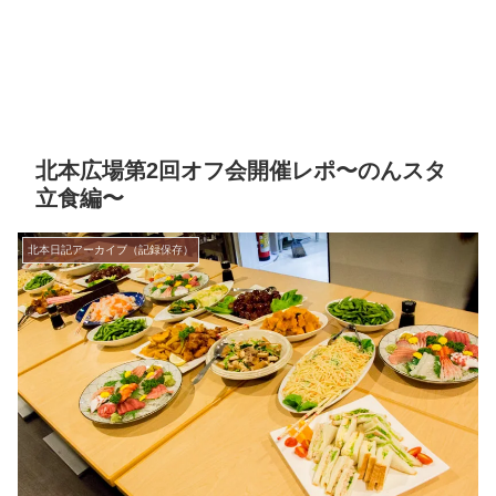
北本広場第2回オフ会開催レポ〜のんスタ
立食編〜
北本日記アーカイブ（記録保存）