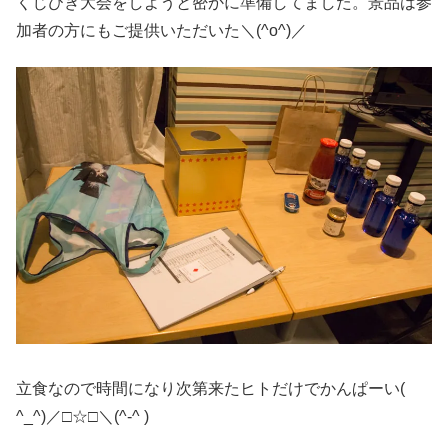
くじびき大会をしようと密かに準備してました。景品は参
加者の方にもご提供いただいた＼(^o^)／
立食なので時間になり次第来たヒトだけでかんぱーい(
^_^)／□☆□＼(^-^ )