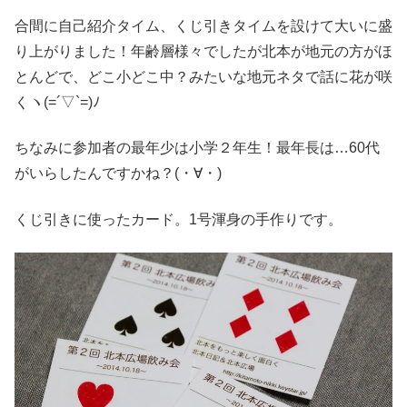
合間に自己紹介タイム、くじ引きタイムを設けて大いに盛
り上がりました！年齢層様々でしたが北本が地元の方がほ
とんどで、どこ小どこ中？みたいな地元ネタで話に花が咲
くヽ(=´▽`=)ﾉ
ちなみに参加者の最年少は小学２年生！最年長は…60代
がいらしたんですかね？(・∀・)
くじ引きに使ったカード。1号渾身の手作りです。