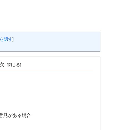
を隠す
]
次
意見がある場合