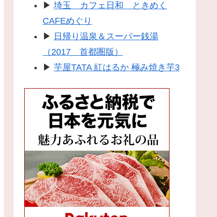
▶
埼玉 カフェ日和 ときめく
CAFEめぐり
▶
日帰り温泉＆スーパー銭湯
（2017 首都圏版）
▶
芋屋TATA 紅はるか 極み焼き芋3