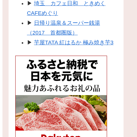
▶
埼玉 カフェ日和 ときめく
CAFEめぐり
▶
日帰り温泉＆スーパー銭湯
（2017 首都圏版）
▶
芋屋TATA 紅はるか 極み焼き芋3