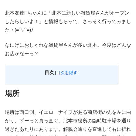
北本友達Fちゃんに「北本に新しい雑貨屋さんがオープン
したらしいよ！」と情報もらって、さっそく行ってみまし
たヽ(=´▽`=)ﾉ
なにげにおしゃれな雑貨屋さんが多い北本。今度はどんな
お店かなーっ？
目次
[
目次を隠す
]
場所
場所は西口側、イエローナイフがある商店街の先を左に曲
がり、ずーっと真っ直ぐ。北本市役所の臨時駐車場を通り
過ぎたあたりにあります。解脱会通りを直進して右に折れ