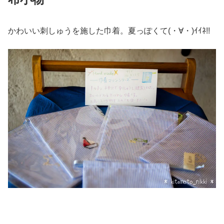
かわいい刺しゅうを施した巾着。夏っぽくて(・∀・)ｲｲﾈ!!