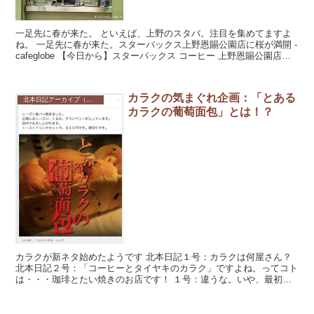
一足先に春が来た。 といえば、上野のスタバ。注目を集めてますよ
ね。 一足先に春が来た。スターバックス上野恩賜公園店に桜が満開 -
cafeglobe 【今日から】スターバックス コーヒー 上野恩賜公園店で
「プランティカ...
カラクの気まぐれ企画：「とある
北本日記アーカイブ（記録保存）
カラクの葡萄面包」とは！？
カラクが新ネタ始めたようです 北本日記１号：カラクは何屋さん？
北本日記２号：「コーヒーとタイヤキのカラク」ですよね。ってコト
は・・・珈琲とたい焼きのお店です！ １号：違うな。いや、最初は
そうだった。だけど、カラクは変わってし...