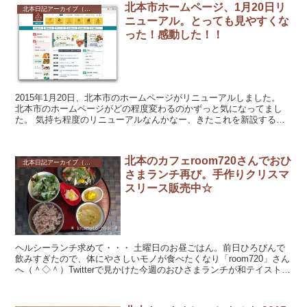
北本市ホームページ、1月20日リ
北本日記アーカイブ（記録保存）
ニューアル。とっても見やすくな
った！感動した！！
2015年1月20日、北本市のホームページがリニューアルしました。
北本市のホームページがどの程度変わるのかずっと気になってまし
た。 気持ち程度のリニューアルなんかなー、きたこれを新設するく
らいなのかなーって。 ...
北本のカフェroom720さんでおひ
北本日記アーカイブ（記録保存）
さまランチ再び。手作りクリスマ
スリース販売中☆
ヘルシーランチ求めて・・・ 土曜日のお昼ごはん。前日ひろびんで
飲みすぎたので、体にやさしいモノが食べたくなり「room720」さん
へ（＾◇＾）Twitterで見かけた今週のおひさまランチが和テイストで
美味しそうだったのだ。 ...