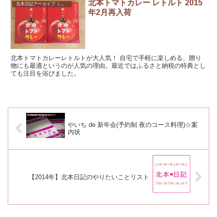
北本トマトカレー レトルト 2015
北本日記アーカイブ（記録保存）
年2月再入荷
北本トマトカレーレトルトが大人気！ 自宅で手軽に楽しめる、贈り
物にも最適というのが人気の理由。最近ではふるさと納税の特典とし
ても注目を浴びました。
やいち de 新年会(予約制 夜のコース料理)☆案
内状
【2014年】北本日記のやりたいことリスト