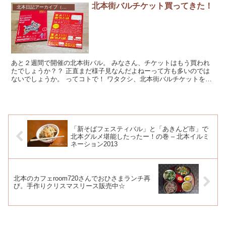
北本街バルチケット買ってきた！
北本日記アーカイブ（記録保存）
あと２週間で開催の北本街バル。 みなさん、チケットはもう買われ
たでしょうか？？ 正直まだ様子見なんだよねーって方も多いのでは
ないでしょうか。 ってコトで！ ワタクシ、北本街バルチケットを買
ってきました...
「新そばフェスティバル」と「あきんど市」で
北本グルメ堪能したったー！の巻 – 北本イルミ
ネーション2013
北本のカフェroom720さんでおひさまランチ再
び。手作りクリスマスリース販売中☆