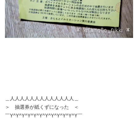
＿人人人人人人人人人人人人人＿
＞ 抽選券が紙くずになった ＜
￣Y^Y^Y^Y^Y^Y^Y^Y^Y^Y^Y^Y￣