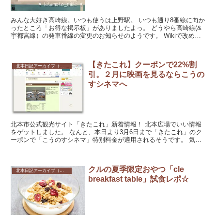
みんな大好き高崎線。いつも使うは上野駅。 いつも通り8番線に向か
ったところ「お得な掲示板」がありましたよっ。 どうやら高崎線(&
宇都宮線）の発車番線の変更のお知らせのようです。 Wikiで改めて
確認したとこ...
【きたこれ】クーポンで22%割
北本日記アーカイブ（記録保存）
引。２月に映画を見るならこうの
すシネマへ
北本市公式観光サイト「きたこれ」新着情報！ 北本広場でいい情報
をゲットしました。 なんと、本日より3月6日まで「きたこれ」のク
ーポンで「こうのすシネマ」特別料金が適用されるそうです。 気に
なる割引率は・・・...
クルの夏季限定おやつ「cle
北本日記アーカイブ（記録保存）
breakfast table」試食レポ☆