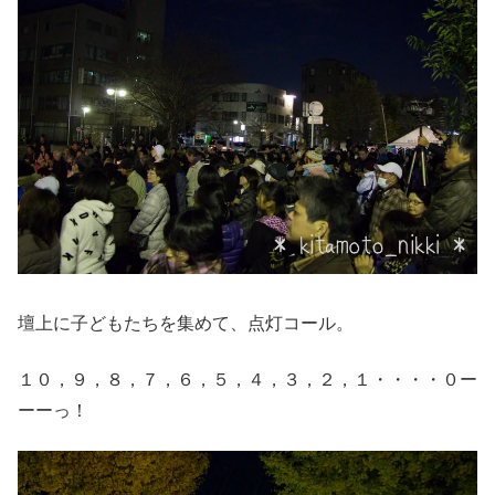
壇上に子どもたちを集めて、点灯コール。
１０，９，８，７，６，５，４，３，２，１・・・・０ー
ーーっ！