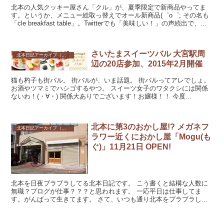
北本の人気クッキー屋さん「クル」が、夏季限定で新商品やってま
す。というか、メニュー総取っ替えでオール新商品(゜o゜; その名も
「cle breakfast table」。Twitterでも「美味しい！」の声続出で、気
になってイ...
さいたまスイーツバル 大宮駅周
北本日記アーカイブ（記録保存）
辺の20店参加、2015年2月開催
猫も杓子も街バル。 街バルが、いま話題。 街バルってアレでしょ。
お酒やツマミでハシゴするやつ。 スイーツ女子のワタクシには関係
ないわ！(・∀・) 関係大ありでございます！お嬢様！！ 今度...
北本に第3のおかし屋!? メガネフ
北本日記アーカイブ（記録保存）
ラワー近くにおかし屋「Mogu(も
ぐ)」11月21日 OPEN!
北本を日夜ブラブラしてる北本日記です。 こう書くと結構な人数に
無職？ブログが仕事？？？と思われます。 一応平日は仕事してま
す。がんばって生きてます。 さて、いつも通り北本をブラブラして
いた日のことです。 ...