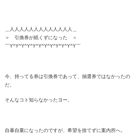
＿人人人人人人人人人人人人人＿
＞ 引換券が紙くずになった ＜
￣Y^Y^Y^Y^Y^Y^Y^Y^Y^Y^Y^Y￣
今、持ってる券は引換券であって、抽選券ではなかったの
だ。
そんなコト知らなかったヨー。
自暴自棄になったのですが、希望を捨てずに案内所へ。