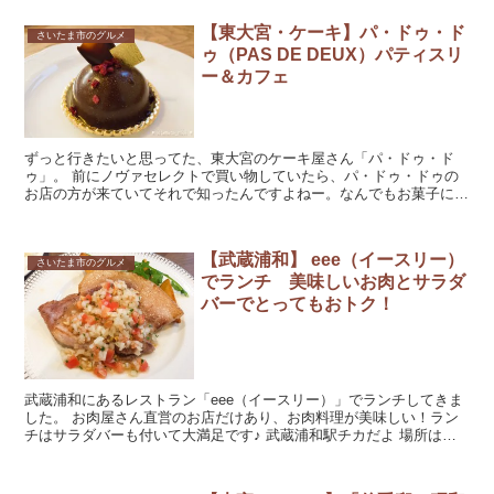
【東大宮・ケーキ】パ・ドゥ・ド
さいたま市のグルメ
ゥ（PAS DE DEUX）パティスリ
ー＆カフェ
ずっと行きたいと思ってた、東大宮のケーキ屋さん「パ・ドゥ・ド
ゥ」。 前にノヴァセレクトで買い物していたら、パ・ドゥ・ドゥの
お店の方が来ていてそれで知ったんですよねー。なんでもお菓子にノ
ヴァのナッツやフルーツを使ってるとか！ そりゃ...
【武蔵浦和】 eee（イースリー）
さいたま市のグルメ
でランチ 美味しいお肉とサラダ
バーでとってもおトク！
武蔵浦和にあるレストラン「eee（イースリー）」でランチしてきま
した。 お肉屋さん直営のお店だけあり、お肉料理が美味しい！ラン
チはサラダバーも付いて大満足です♪ 武蔵浦和駅チカだよ 場所は武
蔵浦和駅東口から徒歩３分ほど。さまざまな...