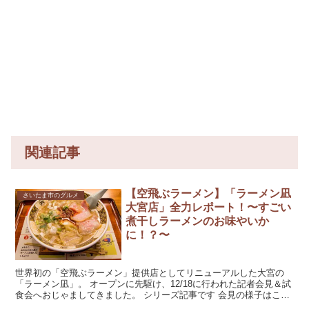
関連記事
【空飛ぶラーメン】「ラーメン凪
さいたま市のグルメ
大宮店」全力レポート！〜すごい
煮干しラーメンのお味やいか
に！？〜
世界初の「空飛ぶラーメン」提供店としてリニューアルした大宮の
「ラーメン凪」。 オープンに先駆け、12/18に行われた記者会見＆試
食会へおじゃましてきました。 シリーズ記事です 会見の様子はこち
らの記事に。 【...