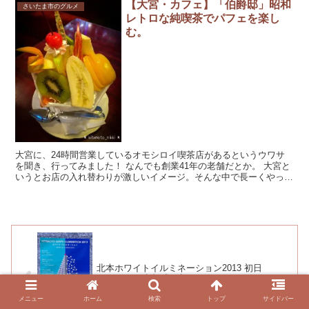
【大宮・カフェ】「伯爵邸」昭和
さいたま市のグルメ
レトロな純喫茶でパフェを楽し
む。
大宮に、24時間営業しているオモシロイ喫茶店があるというウワサ
を聞き、行ってみました！ なんでも創業41年の老舗だとか。 大宮と
いうとお店の入れ替わりが激しいイメージ。そんな中で長ーくやって
る、しかも24時間営業のお店。気になり...
北本ホワイトイルミネーション2013 初日
(12/1[日])は点灯式に新そばフェスティバルにイ
ベント盛りだくさん
メニュー
ホーム
検索
トップ
サイドバー