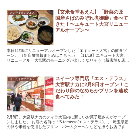
【玄米食堂あえん】「野菜の匠
さいたま市のグルメ
国産さばのみぞれ煮御膳」食べて
きた！〜エキュート大宮リニュー
アルオープン〜
本日11/19にリニューアルオープンした「エキュート大宮」の飲食ゾ
ーン。 （新店舗情報まとめはこちら↓） 【11/19】エキュート大宮、
リニューアル 大宮駅のモーニングが楽しくなりそう（新店舗６店）
その中で特...
スイーツ専門店「エス・テラス」
さいたま市のグルメ
大宮駅ナカに2月8日オープン！こ
だわり卵のなめらかプリンを速攻
食べてみた！
2月8日、大宮駅ナカのディラ大宮内に新しいお菓子屋さんがオープ
ンしました。 お店の名前は「S-terrasse(エス・テラス)」。 埼玉県産
の卵や米粉を使用したプリン、バームクーヘンなどを扱うお店です。
オープン日にさっそ...