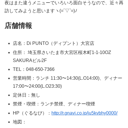
夜はまた違うメニューでいろいろ面白そうなので、近々再
訪してみようと思いますヽ(=´▽`=)ﾉ
店舗情報
店名：Di PUNTO（ディプント）大宮店
住所： 埼玉県さいたま市大宮区桜木町1-1-10OZ
SAKURAビル2F
TEL：048-650-7366
営業時間：ランチ 11:30〜14:30(L.O14:00)、ディナー
17:00〜24:00(L.O23:30)
定休日：無し
禁煙・喫煙：ランチ禁煙、ディナー喫煙
HP（ぐるなび）：
http://r.gnavi.co.jp/ju5kvbhy0000/
地図：