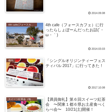
2014.09.08
4th cafe（フォースカフェ）に行
4th cafe(フォースカフェ)
ったらしょぼーんだったお話(´・
ω・｀)
2014.03.03
「シングルオリジンティーフェス
都内
ティバル 2017」に行ってきた！
2017.10.08
【満員御礼】第６回スイーツ紅茶
スイーツ紅茶会（地域のお菓子と紅茶を楽しむイベント）
会 〜関東１都６県お土産食べく
らべ会〜 10/21(土)開催！