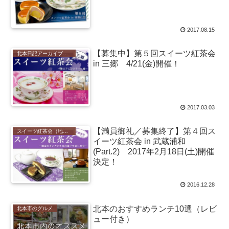
2017.08.15
【募集中】第５回スイーツ紅茶会
北本日記アーカイブ（記録保存）
in 三郷 4/21(金)開催！
2017.03.03
【満員御礼／募集終了】第４回ス
スイーツ紅茶会（地域のお菓子と紅茶を楽しむイベント）
イーツ紅茶会 in 武蔵浦和
(Part.2) 2017年2月18日(土)開催
決定！
2016.12.28
北本のおすすめランチ10選（レビ
北本市のグルメ
ュー付き）