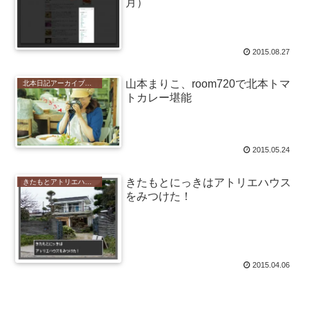
月）
2015.08.27
山本まりこ、room720で北本トマ
北本日記アーカイブ（記録保存）
トカレー堪能
2015.05.24
きたもとにっきはアトリエハウス
きたもとアトリエハウス (Kitamoto Atelier House)
をみつけた！
2015.04.06