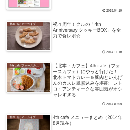
2015.04.19
祝４周年！クルの「4th
北本日記アーカイブ（記録保存）
Anniversary クッキーBOX」を全
力で食レポ☆
2014.11.18
【北本・カフェ】4th cafe（フォ
4th cafe(フォースカフェ)
ースカフェ）にやっと行けた！
北本トマトカレー＆豚肉といんげ
んのカスレ風煮込みを堪能 レト
ロ・アンティークな雰囲気がオシ
ャレすぎる
2014.09.09
4th cafe メニューまとめ（2014年
北本日記アーカイブ（記録保存）
8月現在）