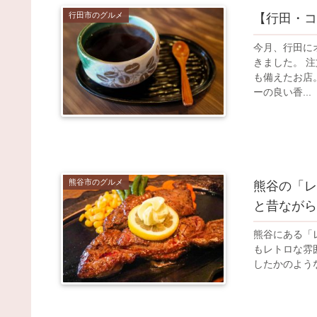
行田市のグルメ
【行田・コ
今月、行田に
きました。 
も備えたお店
ーの良い香...
熊谷市のグルメ
熊谷の「レ
と昔ながら
熊谷にある「
もレトロな雰
したかのような