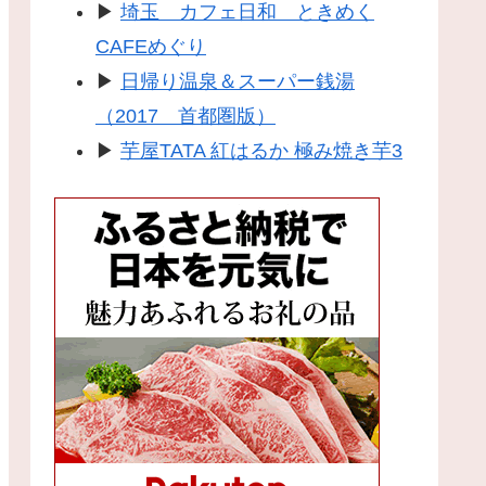
▶
埼玉 カフェ日和 ときめく
CAFEめぐり
▶
日帰り温泉＆スーパー銭湯
（2017 首都圏版）
▶
芋屋TATA 紅はるか 極み焼き芋3