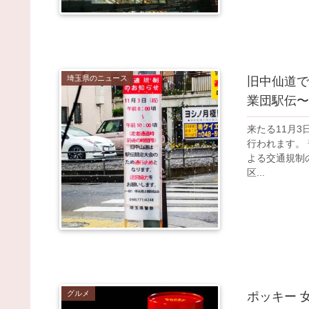
埼玉県のニュース
旧中仙道で交
業団駅伝〜
来たる11月3
行われます。 
よる交通規制
区...
グルメ
ポッキー 