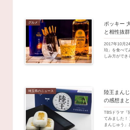
グルメ
ポッキー 
と相性抜群
2017年10
珀」を食べて
しみ方ができる
埼玉県のニュース
陸王まんじ
の感想まと
TBSドラマ
てみました！
まんじゅう」と