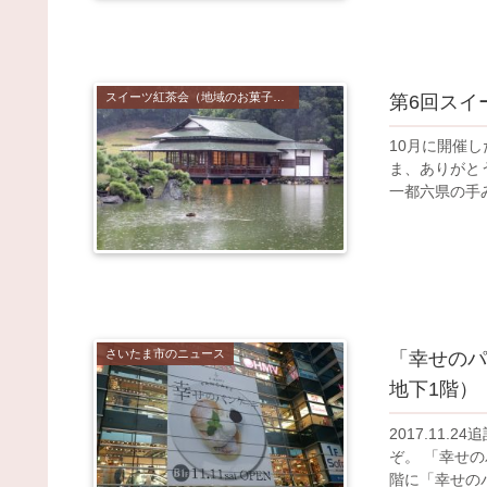
スイーツ紅茶会（地域のお菓子と紅茶を楽しむイベント）
第6回スイ
10月に開催し
ま、ありがとう
一都六県の手
さいたま市のニュース
「幸せのパ
地下1階）
2017.11
ぞ。 「幸せ
階に「幸せのパ