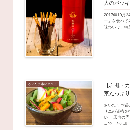
人のポッキ
2017年10
ー」を食べて
味わいで、特別
さいたま市のグルメ
【岩槻・カ
菜たっぷり
さいたま市岩
リエの資格を
い！ 店内の
ェでした♪ 珈..