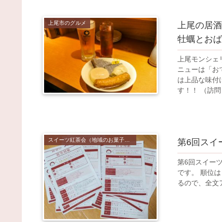
上尾市のグルメ
上尾の居酒
牡蠣とおば
上尾モンシェ
ニューは「お
は上品な味付
す！！ （訪問日
スイーツ紅茶会（地域のお菓子と紅茶を楽しむイベント）
第6回スイ
第6回スイー
です。 順位
るので、全文ア