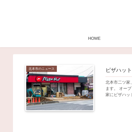
HOME
北本市のニュース
ピザハット
北本市二ツ家
ます。 オープ
家にピザハット