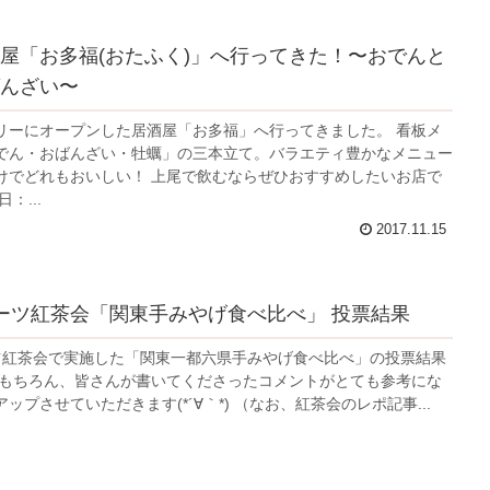
屋「お多福(おたふく)」へ行ってきた！〜おでんと
んざい〜
リーにオープンした居酒屋「お多福」へ行ってきました。 看板メ
でん・おばんざい・牡蠣」の三本立て。バラエティ豊かなメニュー
けでどれもおいしい！ 上尾で飲むならぜひおすすめしたいお店で
：...
2017.11.15
ーツ紅茶会「関東手みやげ食べ比べ」 投票結果
ツ紅茶会で実施した「関東一都六県手みやげ食べ比べ」の投票結果
はもちろん、皆さんが書いてくださったコメントがとても参考にな
ップさせていただきます(*´∀｀*) （なお、紅茶会のレポ記事...