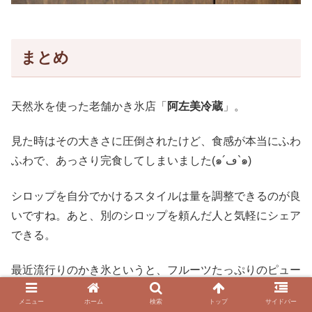
まとめ
天然氷を使った老舗かき氷店「
阿左美冷蔵
」。
見た時はその大きさに圧倒されたけど、食感が本当にふわ
ふわで、あっさり完食してしまいました(๑´ڡ`๑)
シロップを自分でかけるスタイルは量を調整できるのが良
いですね。あと、別のシロップを頼んだ人と気軽にシェア
できる。
最近流行りのかき氷というと、フルーツたっぷりのピュー
レ状のシロップにフルーツをそのままトッピングしてある
メニュー
ホーム
検索
トップ
サイドバー
もの、ホイップクリームがのったものなど、氷より副素材