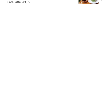
CafeLatte57℃〜