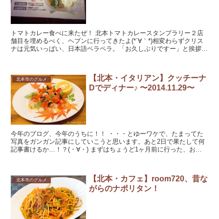
トマトカレー食べに来たぜ！ 北本トマトカレースタンプラリー２店
舗目を埋めるべく、ヘブンに行ってきたよ(*´∀｀*)相変わらずクリス
ナは元気いっぱい、日本語ペラペラ。「お久しぶりですー」と挨拶。
50日行かないとクリスナ的には久しぶりらしい(...
【北本・イタリアン】クッチーナ
北本市のグルメ
Dでディナー♪ 〜2014.11.29〜
今年のブログ、今年のうちに！！ ・・・とゆーワケで、たまってた
写真をガンガン記事にしていこうと思います。あと2日で果たして何
記事書けるか…！？(・∀・) まずはちょうど1ヶ月前に行った、おな
じみクッチーナDさん。この日も...
【北本・カフェ】room720、昔な
北本市のグルメ
がらのナポリタン！