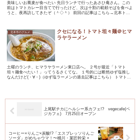
美味しいお蕎麦が食べたい 先日ランチで行ったあさひ庵さん。この
前はトマトカレー目当てで行ったけど、次は十割の範頼そばを食べよ
うと、夜再訪してきたぞ（＾◇＾） 前回の記事はこちら→北本トマ
トカレー！北本のお蕎麦屋さん「あさひ庵」で食す...
クセになる！トマト坦々麺＠ヒマ
北本市のグルメ
ラヤラーメン
土曜のランチ、ヒマラヤラーメン東口店へ。 ２号が最近「トマト
坦々麺食べたい！」ってうるさくてな。 １号的には断然ゆず塩推し
なんだけど(・∀・)（ゆず塩ラーメンの過去記事はこちら） トマト
坦々麺は女子ウケするらしい。...
上尾駅チカにヘルシー系カフェ!? vegecafe(ベ
ジカフェ) 7月25日オープン
コーヒー×りんご×炭酸!?「エスプレッソりんご
ソーダ」がめちゃウマ！〜桶川・菓匠幹栄 ×