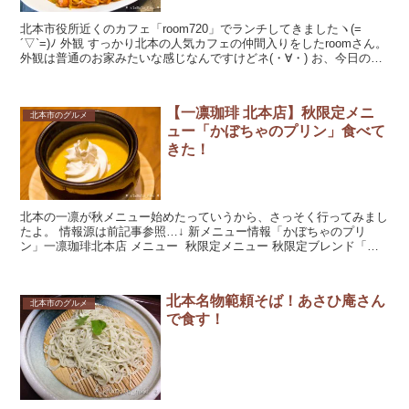
北本市役所近くのカフェ「room720」でランチしてきましたヽ(=
´▽`=)ﾉ 外観 すっかり北本の人気カフェの仲間入りをしたroomさん。
外観は普通のお家みたいな感じなんですけどネ(・∀・) お、今日のお
ひさまランチはか...
【一凛珈琲 北本店】秋限定メニ
北本市のグルメ
ュー「かぼちゃのプリン」食べて
きた！
北本の一凛が秋メニュー始めたっていうから、さっそく行ってみまし
たよ。 情報源は前記事参照…↓ 新メニュー情報「かぼちゃのプリ
ン」一凛珈琲北本店 メニュー 秋限定メニュー 秋限定ブレンド「あ
きぶれ」と「かぼ...
北本名物範頼そば！あさひ庵さん
北本市のグルメ
で食す！