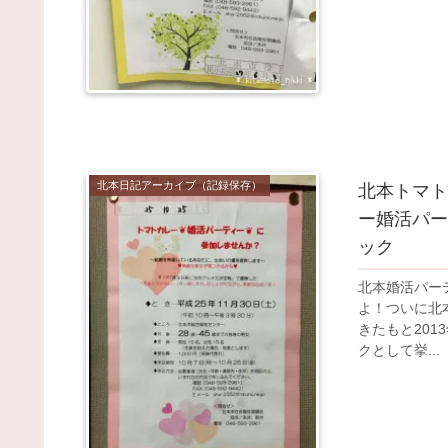
北本日記アーカイブ（記録保存）
北本トマト
ー婚活パーテ
ック
北本婚活パー
よ！ついに北
きたもと201
クとして挙...