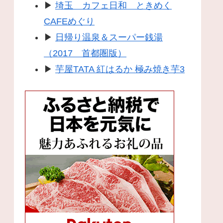
▶
埼玉 カフェ日和 ときめく
CAFEめぐり
▶
日帰り温泉＆スーパー銭湯
（2017 首都圏版）
▶
芋屋TATA 紅はるか 極み焼き芋3