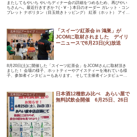
またしてもやいち やいちディナー会の詳細をつめるため、再びやい
ちさんへ。最近行きすぎか？(・∀・) 本日のオーダー ガレット・コン
プレット ナポリタン（目玉焼きトッピング） 紅茶（ホット） アイス
ティ...
「スイーツ紅茶会 in 鴻巣」が
北本日記アーカイブ（記録保存）
JCOMに取材されました デイリ
ーニュースで8月23日(火)放送
8月20日(土)に開催した「スイーツ紅茶会」をJCOMさんに取材頂き
ました！ 会場の様子、ホットティーやアイスティーを淹れている様
子、参加者インタビューもあります。 そして主催者インタビューも
あります。がんばりました（ウマイこと...
日本酒12種飲み比べ あらい屋で
北本日記アーカイブ（記録保存）
無料試飲会開催 6月25日、26日