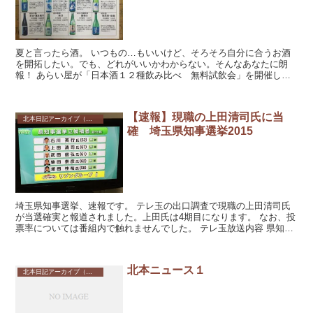
夏と言ったら酒。 いつもの…もいいけど、そろそろ自分に合うお酒
を開拓したい。でも、どれがいいかわからない。そんなあなたに朗
報！ あらい屋が「日本酒１２種飲み比べ 無料試飲会」を開催しま
す。６月２５日（土）、２６日（日）の２日間。...
【速報】現職の上田清司氏に当
北本日記アーカイブ（記録保存）
確 埼玉県知事選挙2015
埼玉県知事選挙、速報です。 テレ玉の出口調査で現職の上田清司氏
が当選確実と報道されました。上田氏は4期目になります。 なお、投
票率については番組内で触れませんでした。 テレ玉放送内容 県知事
選挙立候補者 ...
北本ニュース１
北本日記アーカイブ（記録保存）