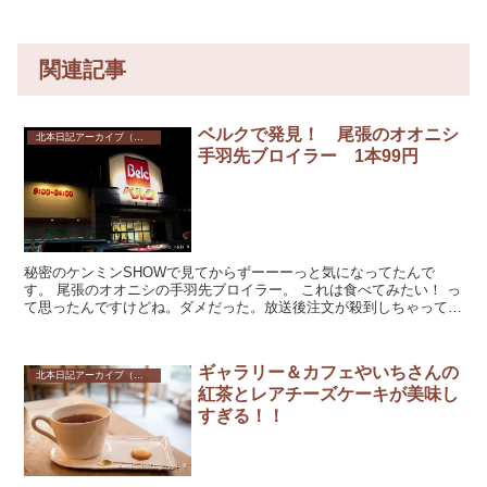
関連記事
ベルクで発見！ 尾張のオオニシ
北本日記アーカイブ（記録保存）
手羽先ブロイラー 1本99円
秘密のケンミンSHOWで見てからずーーーっと気になってたんで
す。 尾張のオオニシの手羽先ブロイラー。 これは食べてみたい！ っ
て思ったんですけどね。ダメだった。放送後注文が殺到しちゃってて
買えなかったんですよ。 ...
ギャラリー＆カフェやいちさんの
北本日記アーカイブ（記録保存）
紅茶とレアチーズケーキが美味し
すぎる！！