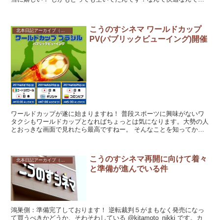
ょう！！ いや、映画館としてこれ...
こうのすシネマ ワールドカップ
北本日記アーカイブ（記録保存）
PV(パブリックビューイング)開催
ワールドカップが遂に始まりますね！ 普段スポーツに興味がないワ
タクシもワールドカップとなればちょっとは気になります。大勢の人
とおっきな画面で見れたら最高ですねー。 そんなことを知ってか知
らずか。こうのすシネマでオモシロイ企画をや...
こうのすシネマ再開に向けて着々
北本日記アーカイブ（記録保存）
と準備が進んでいる件
鴻巣側：準備完了しております！ 逆転裁判５がまもなく発売になっ
て買うべきかどうか、そわそわしている @kitamoto_nikki です。カ