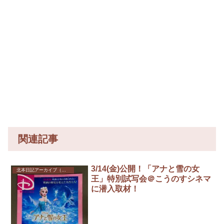
関連記事
3/14(金)公開！「アナと雪の女
北本日記アーカイブ（記録保存）
王」特別試写会＠こうのすシネマ
に潜入取材！