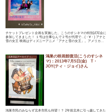
チケットプレゼント企画を実施した、こうのすシネマの特別試写会に
参加してきました！ １号は仕事なんで２号が代理で…(・∀・) アナと
雪の女王 映画はディズニーアニメ「アナと雪の女王」。アメリカで
はアカデミー賞やら興行収入歴代...
鴻巣の映画館復活(こうのすシネ
北本日記アーカイブ（記録保存）
マ)：2013年7月5日(金) T・
JOY(ティ・ジョイ)さん
鴻巣市民のみならず北本市民も待望！？ 2年前北本に引っ越してきた