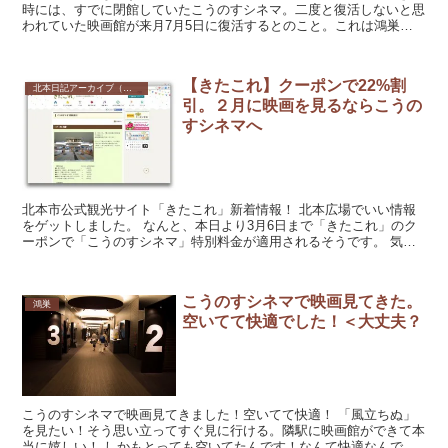
時には、すでに閉館していたこうのすシネマ。二度と復活しないと思
われていた映画館が来月7月5日に復活するとのこと。これは鴻巣市
民ならず北本市民も待望だったのではないでしょうか。...
【きたこれ】クーポンで22%割
北本日記アーカイブ（記録保存）
引。２月に映画を見るならこうの
すシネマへ
北本市公式観光サイト「きたこれ」新着情報！ 北本広場でいい情報
をゲットしました。 なんと、本日より3月6日まで「きたこれ」のク
ーポンで「こうのすシネマ」特別料金が適用されるそうです。 気に
なる割引率は・・・...
こうのすシネマで映画見てきた。
鴻巣
空いてて快適でした！＜大丈夫？
こうのすシネマで映画見てきました！空いてて快適！ 「風立ちぬ」
を見たい！そう思い立ってすぐ見に行ける。隣駅に映画館ができて本
当に嬉しい！ しかもとっても空いてたんです！なんて快適なんでし