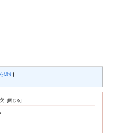
を隠す
]
次
？