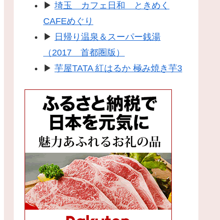
▶
埼玉 カフェ日和 ときめく
CAFEめぐり
▶
日帰り温泉＆スーパー銭湯
（2017 首都圏版）
▶
芋屋TATA 紅はるか 極み焼き芋3