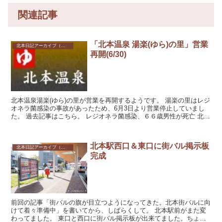
関連記事
「北本温泉 湯楽(ゆら)の里」営業
北本日記アーカイブ（記録保存）
再開(6/30)
北本温泉湯楽(ゆら)の里が営業を再開するようです。 湯楽の里はレジ
オネラ菌感染の事故があったため、6月3日より営業停止していまし
た。 過去記事はこちら。 レジオネラ菌感染、６６歳男性が死亡 北本
の温泉施設「湯楽...
北本駅西口＆東口に街バル掲示板
北本日記アーカイブ（記録保存）
完成
前回の記事「街バルの旗が目立つようになってきた。北本街バルに向
けて着々準備中」を書いてから、しばらくして。 北本駅前がまた変
わってました。 東口と西口に街バル掲示板が出来てました。ちょっ