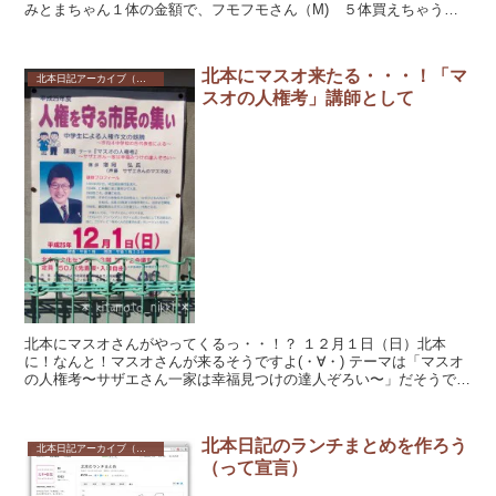
みとまちゃん１体の金額で、フモフモさん（M) ５体買えちゃう
よ！ ...
北本にマスオ来たる・・・！「マ
北本日記アーカイブ（記録保存）
スオの人権考」講師として
北本にマスオさんがやってくるっ・・！？ １２月１日（日）北本
に！なんと！マスオさんが来るそうですよ(・∀・) テーマは「マスオ
の人権考〜サザエさん一家は幸福見つけの達人ぞろい〜」だそうで
す。 行ってみたい気もするが、イ...
北本日記のランチまとめを作ろう
北本日記アーカイブ（記録保存）
（って宣言）