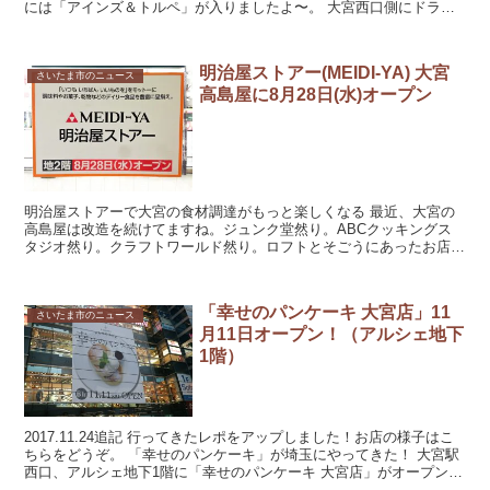
には「アインズ＆トルペ」が入りましたよ〜。 大宮西口側にドラッ
グストアが増えます 隣り合っている、ダイエー...
明治屋ストアー(MEIDI-YA) 大宮
さいたま市のニュース
高島屋に8月28日(水)オープン
明治屋ストアーで大宮の食材調達がもっと楽しくなる 最近、大宮の
高島屋は改造を続けてますね。ジュンク堂然り。ABCクッキングス
タジオ然り。クラフトワールド然り。ロフトとそごうにあったお店た
ちを高島屋が取り込んだ形です。ロフトにあった店がなく...
「幸せのパンケーキ 大宮店」11
さいたま市のニュース
月11日オープン！（アルシェ地下
1階）
2017.11.24追記 行ってきたレポをアップしました！お店の様子はこ
ちらをどうぞ。 「幸せのパンケーキ」が埼玉にやってきた！ 大宮駅
西口、アルシェ地下1階に「幸せのパンケーキ 大宮店」がオープンし
ます。 ...