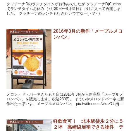
クッチーナDのランチタイムがお休みでしたが クッチーナD(Cucina
D)ランチタイムお休み（7月30日〜8月31日） 9月に入って再開しま
した。 クッチーナのランチも行きたいですなー(・∀・)
2016年3月の新作「メープルメロ
北本日記アーカイブ（記録保存）
ンパン」
メロン・ド・パーネきたもと店は2016年3月から新商品「メープルメ
ロンパン」を販売します。税込230円。 そういやメロンドパーネに新
作出たっぽいよ、メープルメロンパン。 pic.twitter.com/wkaZCqHj1K
— さく...
軽飲食可！ 北本駅徒歩２分に５
北本日記アーカイブ（記録保存）
２坪 高崎線展望できる物件 テ