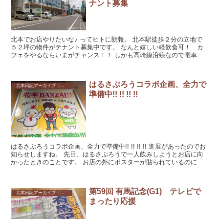
ナント募集
北本でお店やりたいな♪ ってヒトに朗報。 北本駅徒歩２分の立地で
５２坪の物件がテナント募集中です。 なんと嬉しい軽飲食可！ カ
フェをやるならいまがチャンス！！ しかも高崎線沿線なので電車見
放題です。こ...
はるさぶろうコラボ企画、全力で
北本日記アーカイブ（記録保存）
準備中!! !! !! !!
はるさぶろうコラボ企画、全力で準備中!! !! !! !! 進展があったのでお
知らせしますね。 先日、はるさぶろうで一人飲みしようとお店に向
かったときのことです。 お店の外にポスターが貼られているのに気
づいたんです...
第59回 有馬記念(G1) テレビで
北本日記アーカイブ（記録保存）
まったり応援