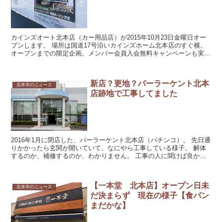
カインズオート北本店（カー用品店）が2015年10月23日金曜日オー
プンします。 場所は国道17号沿いカインズホーム北本店のすぐ横。
オープンまでの限定企画。メンバー会員入会無料キャンペーンも実施
中。 場所 国道17...
新店？更地？パーラーケント北本
北本市のニュース
店跡地で工事してました
2016年1月に閉店した、パーラーケント北本店（パチンコ）。 先日通
りかかったら玄関が開いていて、なにやら工事している様子。 解体
するのか、補修するのか、わかりません。 工事の人に聞けば良かっ
たのですが急いでいたので…。 ...
【一本堂 北本店】オープン日未
北本市のニュース
だ決まらず 現在の様子【食パン
まだかな】