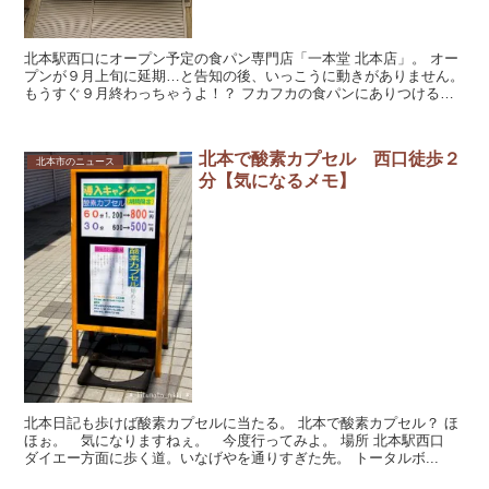
北本駅西口にオープン予定の食パン専門店「一本堂 北本店」。 オー
プンが９月上旬に延期…と告知の後、いっこうに動きがありません。
もうすぐ９月終わっちゃうよ！？ フカフカの食パンにありつけるの
はいつなんだーっ(・∀・) ...
北本で酸素カプセル 西口徒歩２
北本市のニュース
分【気になるメモ】
北本日記も歩けば酸素カプセルに当たる。 北本で酸素カプセル？ ほ
ほぉ。 気になりますねぇ。 今度行ってみよ。 場所 北本駅西口
ダイエー方面に歩く道。いなげやを通りすぎた先。 トータルボ...