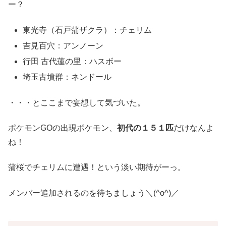
ー？
東光寺（石戸蒲ザクラ）：チェリム
吉見百穴：アンノーン
行田 古代蓮の里：ハスボー
埼玉古墳群：ネンドール
・・・とここまで妄想して気づいた。
ポケモンGOの出現ポケモン、
初代の１５１匹
だけなんよ
ね！
蒲桜でチェリムに遭遇！という淡い期待がーっ。
メンバー追加されるのを待ちましょう＼(^o^)／