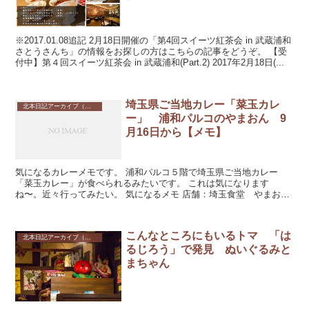
※2017.01.08追記 2月18日開催の「第4回スイーツ紅茶会 in 武蔵浦和
さとうさんち」の情報をお探しの方はこちらの記事をどうぞ。 【受
付中】第４回スイーツ紅茶会 in 武蔵浦和(Part.2) 2017年2月18日(...
埼玉県ご当地カレー「菜玉カレ
北本日記アーカイブ（記録保存）
ー」 浦和パルコのやまおん 9
月16日から【メモ】
気になるカレーメモです。 浦和パルコ５階で埼玉県ご当地カレー
「菜玉カレー」が食べられるみたいです。 これは気になります
ね〜。近々行ってみたい。 気になるメモ 店舗：埼玉食堂 やまおん
場所：浦和...
こんなところにもいるトマ 「は
北本日記アーカイブ（記録保存）
るじろう」で発見 ぬいぐるみと
まちゃん