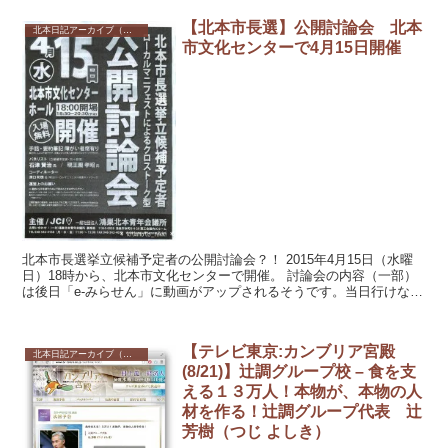
【北本市長選】公開討論会 北本
北本日記アーカイブ（記録保存）
市文化センターで4月15日開催
北本市長選挙立候補予定者の公開討論会？！ 2015年4月15日（水曜
日）18時から、北本市文化センターで開催。 討論会の内容（一部）
は後日「e-みらせん」に動画がアップされるそうです。当日行けない
けど興味あるって方は「e...
【テレビ東京:カンブリア宮殿
北本日記アーカイブ（記録保存）
(8/21)】辻調グループ校 – 食を支
える１３万人！本物が、本物の人
材を作る！辻調グループ代表 辻
芳樹（つじ よしき）