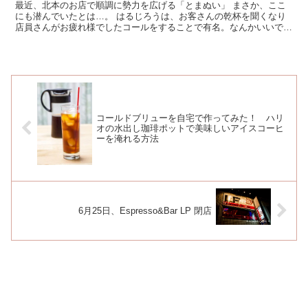
最近、北本のお店で順調に勢力を広げる「とまぬい」 まさか、ここ
にも潜んでいたとは…。 はるじろうは、お客さんの乾杯を聞くなり
店員さんがお疲れ様でしたコールをすることで有名。なんかいいです
よね、このコール。 さて、お...
コールドブリューを自宅で作ってみた！ ハリ
オの水出し珈琲ポットで美味しいアイスコーヒ
ーを淹れる方法
6月25日、Espresso&Bar LP 閉店