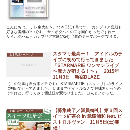
こんにちは。 テレ東大好き、北本日記１号です。 カンブリア宮殿も
好きな番組の1つです。 サイボクハムの回は面白かったですねー。
サイボクハム – カンブリア宮殿(7/24)【“豚のテーマパーク”で４００
万人...
スタマリ最高ー！ アイドルのラ
北本日記アーカイブ（記録保存）
イブに初めて行ってきました
「STARMARIE ワンマンライブ
〜魔力が消える！〜」 2015年
11月3日 新宿BLAZE
（この記事は自分用メモです） STARMARTIE（スタマリ）のライブ
に初めて行ってきました。 いままでアイドルなんて興味無かったの
ですけど、行ってみて価値観が変わりました。 ほんとよかった。ス
タマリ最高ー！！ ...
【募集終了／満員御礼】第３回ス
北本日記アーカイブ（記録保存）
イーツ紅茶会 in 武蔵浦和 feat. ビ
ストロルヴァン 11月5日(土)開
催！