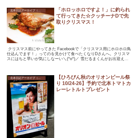
「ホロッホロですよ！」に釣られ
北本日記アーカイブ（記録保存）
て行ってきた☆クッチーナDで先
取りクリスマス！
クリスマス前にやってきた Facebookで「クリスマス用にホロホロ鳥
仕込んでます！」ってのを見かけて食べたくなりDさんへ。クリスマ
スにはちと早いが気にしなーい＼(^o^)／ 雪だるまくんがお出迎え。
今日も人気...
【ひろびん秋のオリオンビール祭
北本日記アーカイブ（記録保存）
り 10/24-26】予約で北本トマトカ
レーレトルトプレゼント