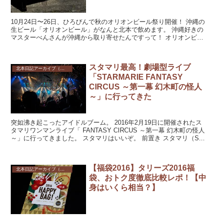
10月24日〜26日、ひろびんで秋のオリオンビール祭り開催！ 沖縄の
生ビール「オリオンビール」がなんと北本で飲めます。 沖縄好きの
マスターべんさんが沖縄から取り寄せたんですって！ オリオンビー
ル好きな方はぜ...
スタマリ最高！劇場型ライブ
北本日記アーカイブ（記録保存）
「STARMARIE FANTASY
CIRCUS ～第一幕 幻木町の怪人
～」に行ってきた
突如沸き起こったアイドルブーム。 2016年2月19日に開催されたス
タマリワンマンライブ「 FANTASY CIRCUS ～第一幕 幻木町の怪人
～」に行ってきました。 スタマリはいいぞ。 前置き スタマリ（S...
【福袋2016】タリーズ2016福
北本日記アーカイブ（記録保存）
袋、おトク度徹底比較レポ！【中
身はいくら相当？】