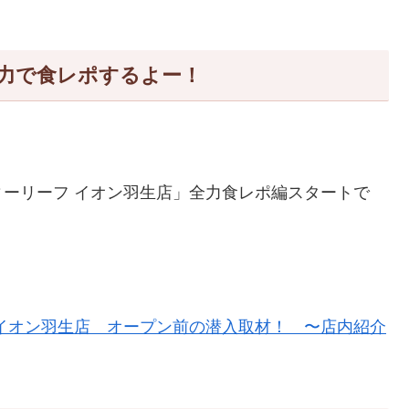
力で食レポするよー！
ーリーフ イオン羽生店」全力食レポ編スタートで
イオン羽生店 オープン前の潜入取材！ 〜店内紹介