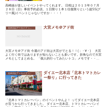
高崎線が楽しいイベントやってくれます。 日程は２０１３年０７月
２８日（日）事前予約必須。１日限り１本１往復限りという超SS(グ
リー風)イベントじゃないですか・・・！
大宮メモ＠アド街
北本日記アーカイブ（記録保存）
大宮メモ＠アド街 今週のアド街は大宮がでとる！！(；・∀・) 大宮
よく行く街ではありますが知らないことも多いです。折角なので大宮
メモとしてまとめる。 「個人的行ってみたいトコ」メモです・・・
(・∀・)
ダイエー北本店「北本トマトカレ
北本日記アーカイブ（記録保存）
ー祭り」に行ってきた
「北本トマトカレーパン」のイベントやんよ！ ってダイエー北本店
が言うから行ってきました。 ダイエー北本店、トマトカレーパンイ