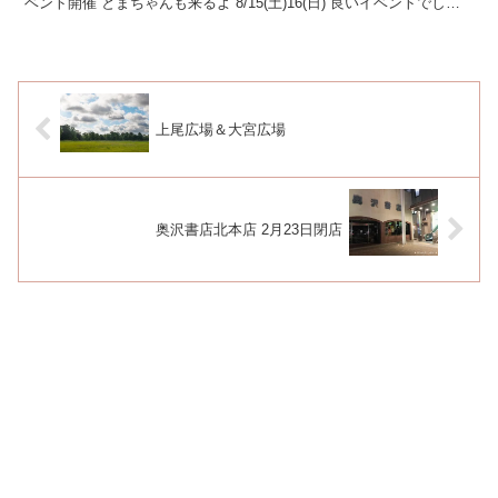
ベント開催 とまちゃんも来るよ 8/15(土)16(日) 良いイベントでし
た。 明日...
上尾広場＆大宮広場
奥沢書店北本店 2月23日閉店