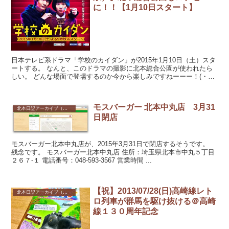
に！！【1月10日スタート】
日本テレビ系ドラマ「学校のカイダン」が2015年1月10日（土）スタ
ートする。 なんと、このドラマの撮影に北本総合公園が使われたら
しい。 どんな場面で登場するのか今から楽しみですねーーー！(・
∀・) 学...
モスバーガー 北本中丸店 3月31
北本日記アーカイブ（記録保存）
日閉店
モスバーガー北本中丸店が、2015年3月31日で閉店するそうです。
残念です。 モスバーガー北本中丸店 住所：埼玉県北本市中丸５丁目
２６７-１ 電話番号：048-593-3567 営業時間 ...
【祝】2013/07/28(日)高崎線レト
北本日記アーカイブ（記録保存）
ロ列車が群馬を駆け抜ける＠高崎
線１３０周年記念