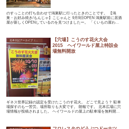
のすっことの打ち合わせで鴻巣駅に行ったときのことです。 【鴻
巣・お好み焼き/もんじゃ】こじゃんと 9月9日OPEN 鴻巣駅前に居酒
屋が新しくOPENしているのを見つけましたー。 「くいもの屋わ
ん」です。いわゆるチ...
【穴場】こうのす花火大会
北本日記アーカイブ（記録保存）
2015 ヘイワールド屋上特設会
場無料開放
ギネス世界記録の認定を受けたこうのす花火。 どこで見よう？ 駐車
場探すのも一苦労。場所取りも大変です。 朗報です。 北本広場に穴
場情報が投稿されました。 ヘイワールドの屋上の駐車場を無料開放
する...
フロレスタのどうぶつドーナツ、