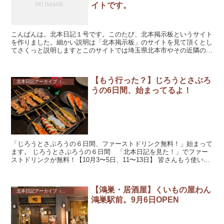
イトです。
こんばんは。北本日記１号です。このたび、北本掲示板というサイト
を作りました。細かい説明は「北本掲示板」のサイトを見て頂くとし
てさくっと説明しますとこのサイトでは埼玉県北本市やその近隣のイ
ベント情報お店の告知情報（新メニュー、お休み）等々とい...
【もう行った？】じろうとさぶろ
北本日記アーカイブ（記録保存）
うの6日間、始まってるよ！
「じろうとさぶろうの６日間、ファーストドリンク無料！」始まって
ます。 じろうとさぶろうの６日間 「北本日記を見た！」でファー
ストドリンクが無料！【10月3〜5日、11〜13日】 皆さんもう使いま
したか？ まだ、という方は...
【鴻巣・居酒屋】くいもの屋わん
北本日記アーカイブ（記録保存）
鴻巣駅前。9月6日OPEN