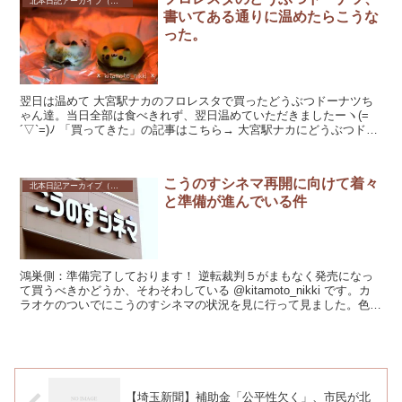
北本日記アーカイブ（記録保存）
書いてある通りに温めたらこうな
った。
翌日は温めて 大宮駅ナカのフロレスタで買ったどうぶつドーナツち
ゃん達。当日全部は食べきれず、翌日温めていただきましたーヽ(=
´▽`=)ﾉ 「買ってきた」の記事はこちら→ 大宮駅ナカにどうぶつドー
ナツがやってきた！Dila大宮マンスリ...
こうのすシネマ再開に向けて着々
北本日記アーカイブ（記録保存）
と準備が進んでいる件
鴻巣側：準備完了しております！ 逆転裁判５がまもなく発売になっ
て買うべきかどうか、そわそわしている @kitamoto_nikki です。カ
ラオケのついでにこうのすシネマの状況を見に行って見ました。色々
準備が進んでいますね。 ...
【埼玉新聞】補助金「公平性欠く」、市民が北