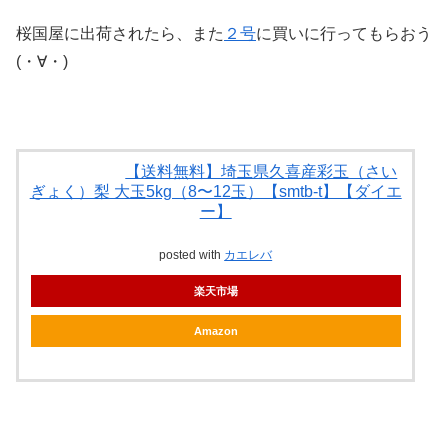
桜国屋に出荷されたら、また
２号
に買いに行ってもらおう
(・∀・)
【送料無料】埼玉県久喜産彩玉（さい
ぎょく）梨 大玉5kg（8〜12玉）【smtb-t】【ダイエ
ー】
posted with
カエレバ
楽天市場
Amazon