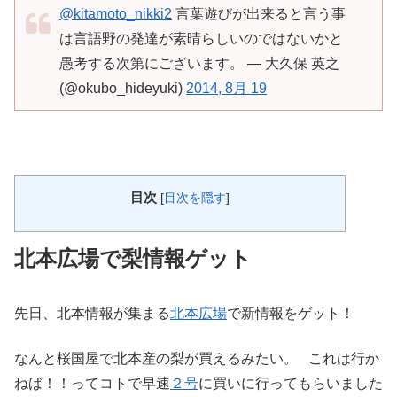
@kitamoto_nikki2
言葉遊びが出来ると言う事
は言語野の発達が素晴らしいのではないかと
愚考する次第にございます。 — 大久保 英之
(@okubo_hideyuki)
2014, 8月 19
目次
[
目次を隠す
]
北本広場で梨情報ゲット
先日、北本情報が集まる
北本広場
で新情報をゲット！
なんと桜国屋で北本産の梨が買えるみたい。 これは行か
ねば！！ってコトで早速
２号
に買いに行ってもらいました