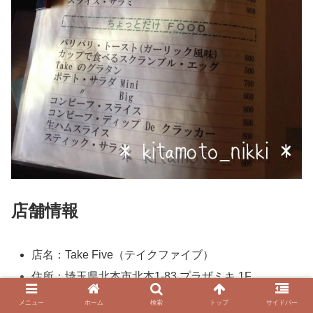
店舗情報
店名：Take Five（テイクファイブ）
住所：埼玉県北本市北本1-83 プラザミキ 1F
TEL：HPに載ってない！
メニュー
ホーム
検索
トップ
サイドバー