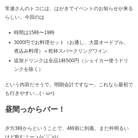
常連さんのトコには、はがきでイベントのお知らせが来る
らしい。今回のは
時間は15時〜19時
3000円でお料理セット（お通し、大皿オードブル、
煮込み料理）＋乾杯スパークリングワイン
追加ドリンクは全品1杯500円（シェイカー使うドリ
ンクを除く）
という内容だそうで。明朗会計ですなー。これなら最初で
も行きやすい…(・ω<)
昼間っからバー！
夕方3時からということで、4時前に到着。まだ外明るい
けど飲むよーヽ(=´▽`=)ﾉ