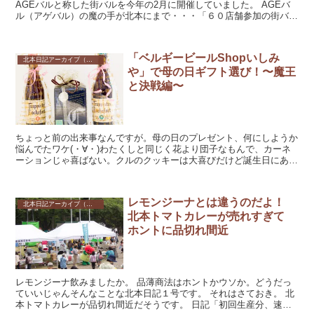
AGEバルと称した街バルを今年の2月に開催していました。 AGEバ
ル（アゲバル）の魔の手が北本にまで・・・「６０店舗参加の街バル
イベント今週末開催！」 ...
「ベルギービールShopいしみ
北本日記アーカイブ（記録保存）
や」で母の日ギフト選び！〜魔王
と決戦編〜
ちょっと前の出来事なんですが。母の日のプレゼント、何にしようか
悩んでたワケ(・∀・)わたくしと同じく花より団子なもんで、カーネ
ーションじゃ喜ばない。クルのクッキーは大喜びだけど誕生日にあげ
たし・・・。とゆーワケでひらめいた。いしみや...
レモンジーナとは違うのだよ！
北本日記アーカイブ（記録保存）
北本トマトカレーが売れすぎて
ホントに品切れ間近
レモンジーナ飲みましたか。 品薄商法はホントかウソか。どうだっ
ていいじゃんそんなことな北本日記１号です。 それはさておき。 北
本トマトカレーが品切れ間近だそうです。 日記「初回生産分、速攻