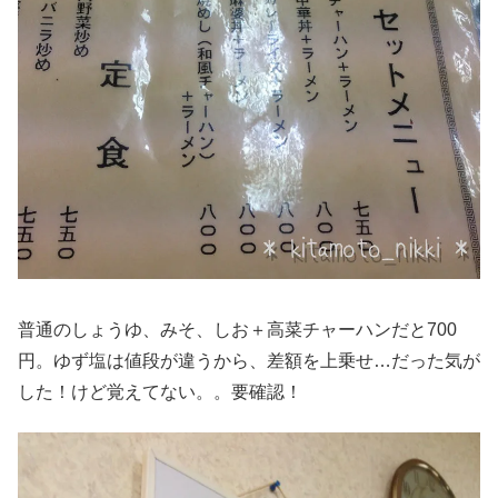
普通のしょうゆ、みそ、しお＋高菜チャーハンだと700
円。ゆず塩は値段が違うから、差額を上乗せ…だった気が
した！けど覚えてない。。要確認！