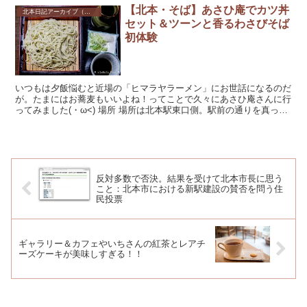
【北本・そば】あさひ庵でカツ丼
北本日記アーカイブ（記録保存）
セット＆ツーンと香るわさびそば
初体験
いつもは夕飯悩むと近場の「ヒマラヤラーメン」にお世話になるのだ
が。たまにはお蕎麦もいいよね！ってことで久々にあさひ庵さんに行
ってみました(・ω<) 場所 場所は北本駅東口側。駅前の通りを真っ直
ぐ、ドラッグスギやヒマラヤをを...
反対多数で否決。結果を受けて北本市長に思う
こと：北本市における新駅建設の賛否を問う住
民投票
ギャラリー＆カフェやいちさんの紅茶とレアチ
ーズケーキが美味しすぎる！！