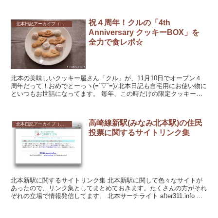
品切れ起こし...
祝４周年！クルの「4th
北本日記アーカイブ（記録保存）
Anniversary クッキーBOX」を
全力で食レポ☆
北本の美味しいクッキー屋さん「クル」が、11月10日でオープン４
周年だって！おめでとーっヽ(=´▽`=)ﾉ北本日記も自宅用にお使い物に
といつもお世話になってます。 毎年、この時だけの限定クッキーが
つまったアニバーサリーボックス...
高崎線新駅(みなみ北本駅)の住民
北本日記アーカイブ（記録保存）
投票に関するサイトリンク集
北本新駅に関するサイトリンク集 北本新駅に関して色々なサイトが
あったので、リンク集としてまとめておきます。たくさんの方がそれ
ぞれの立場で情報発信してます。 北本サーチライト after311.info ...