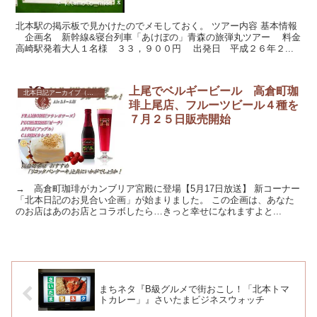
北本駅の掲示板で見かけたのでメモしておく。 ツアー内容 基本情報
企画名 新幹線&寝台列車「あけぼの」青森の旅弾丸ツアー 料金
高崎駅発着大人１名様 ３３，９００円 出発日 平成２６年２...
上尾でベルギービール 高倉町珈
北本日記アーカイブ（記録保存）
琲上尾店、フルーツビール４種を
７月２５日販売開始
→ 高倉町珈琲がカンブリア宮殿に登場【5月17日放送】 新コーナー
「北本日記のお見合い企画」が始まりました。 この企画は、あなた
のお店はあのお店とコラボしたら…きっと幸せになれますよと...
まちネタ『B級グルメで街おこし！「北本トマ
トカレー」』さいたまビジネスウォッチ