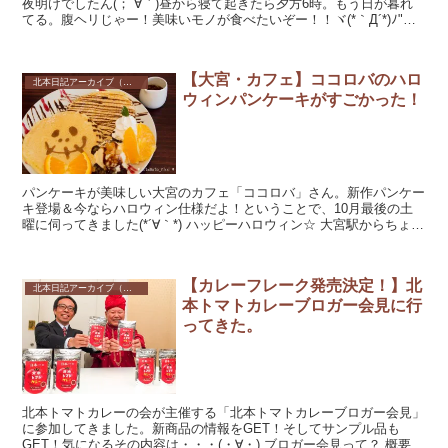
夜明けでしたん(；´∀｀)昼から寝て起きたら夕方6時。もう日が暮れ
てる。腹ヘリじゃー！美味いモノが食べたいぞー！！ヾ(*｀Д´*)ﾉ"と
いうことで駆け込んだのがいつもお世話にな...
【大宮・カフェ】ココロバのハロ
北本日記アーカイブ（記録保存）
ウィンパンケーキがすごかった！
パンケーキが美味しい大宮のカフェ「ココロバ」さん。新作パンケー
キ登場＆今ならハロウィン仕様だよ！ということで、10月最後の土
曜に伺ってきました(*´∀｀*) ハッピーハロウィン☆ 大宮駅からちょ
っと離れたトコにある隠れ家カフェ...
【カレーフレーク発売決定！】北
北本日記アーカイブ（記録保存）
本トマトカレーブロガー会見に行
ってきた。
北本トマトカレーの会が主催する「北本トマトカレーブロガー会見」
に参加してきました。新商品の情報をGET！そしてサンプル品も
GET！気になるその内容は・・・(・∀・) ブロガー会見って？ 概要