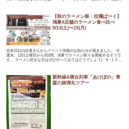
北本トマトカレーに関する最新情...
【秋のラーメン祭：拉麺ぱーく】
北本日記アーカイブ（記録保存）
鴻巣4店舗のラーメン食べ比べ
9/13(土)〜15(月)
北本日記の読者さんからイベント情報のお知らせが届きました。 今
週末、13日土曜日から3日間、鴻巣でラーメン祭りを開催するそうで
す。 ラーメン好きな方はぜひ行ってみてはどうでしょう(・∀・) イベ
ント情報 概要 鴻巣...
新幹線&寝台列車「あけぼの」青
北本日記アーカイブ（記録保存）
森の旅弾丸ツアー