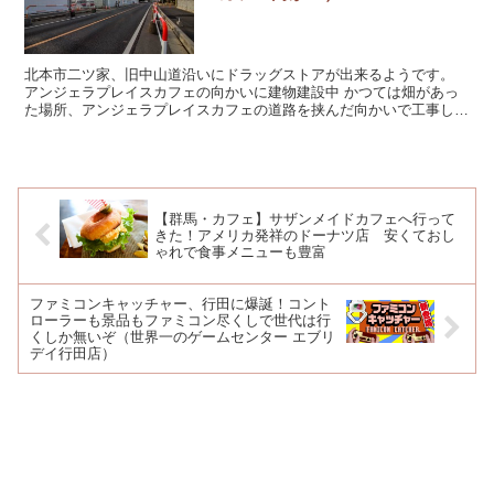
北本市二ツ家、旧中山道沿いにドラッグストアが出来るようです。
アンジェラプレイスカフェの向かいに建物建設中 かつては畑があっ
た場所、アンジェラプレイスカフェの道路を挟んだ向かいで工事して
います。 マンションかな？と思って近...
【群馬・カフェ】サザンメイドカフェへ行って
きた！アメリカ発祥のドーナツ店 安くておし
ゃれで食事メニューも豊富
ファミコンキャッチャー、行田に爆誕！コント
ローラーも景品もファミコン尽くしで世代は行
くしか無いぞ（世界一のゲームセンター エブリ
デイ行田店）