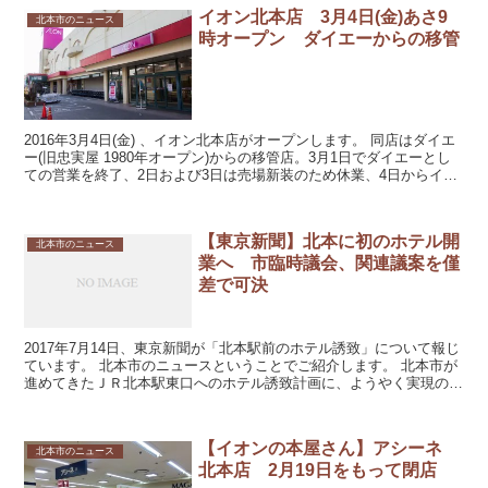
イオン北本店 3月4日(金)あさ9
北本市のニュース
時オープン ダイエーからの移管
2016年3月4日(金) 、イオン北本店がオープンします。 同店はダイエ
ー(旧忠実屋 1980年オープン)からの移管店。3月1日でダイエーとし
ての営業を終了、2日および3日は売場新装のため休業、4日からイオ
ンとして営業開始。北本店の承...
【東京新聞】北本に初のホテル開
北本市のニュース
業へ 市臨時議会、関連議案を僅
差で可決
2017年7月14日、東京新聞が「北本駅前のホテル誘致」について報じ
ています。 北本市のニュースということでご紹介します。 北本市が
進めてきたＪＲ北本駅東口へのホテル誘致計画に、ようやく実現の見
通しが立った。市は六月議会に関連議案を...
【イオンの本屋さん】アシーネ
北本市のニュース
北本店 2月19日をもって閉店