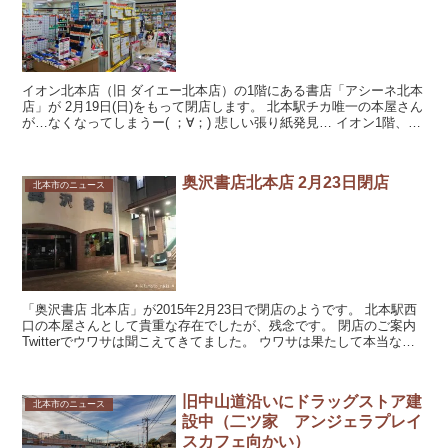
イオン北本店（旧 ダイエー北本店）の1階にある書店「アシーネ北本
店」が 2月19日(日)をもって閉店します。 北本駅チカ唯一の本屋さん
が…なくなってしまうー( ；∀；) 悲しい張り紙発見… イオン1階、お
酒のあらいやさんの奥...
奥沢書店北本店 2月23日閉店
北本市のニュース
「奥沢書店 北本店」が2015年2月23日で閉店のようです。 北本駅西
口の本屋さんとして貴重な存在でしたが、残念です。 閉店のご案内
Twitterでウワサは聞こえてきてました。 ウワサは果たして本当なの
か確...
旧中山道沿いにドラッグストア建
北本市のニュース
設中（二ツ家 アンジェラプレイ
スカフェ向かい）