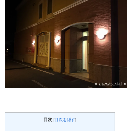
目次
[
目次を隠す
]