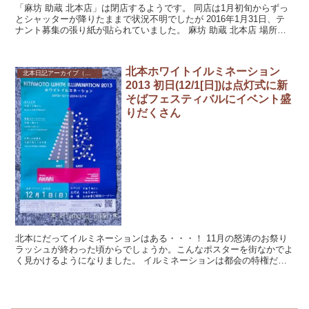
「麻坊 助蔵 北本店」は閉店するようです。 同店は1月初旬からずっ
とシャッターが降りたままで状況不明でしたが 2016年1月31日、テ
ナント募集の張り紙が貼られていました。 麻坊 助蔵 北本店 場所は
北本駅東...
北本ホワイトイルミネーション
北本日記アーカイブ（記録保存）
2013 初日(12/1[日])は点灯式に新
そばフェスティバルにイベント盛
りだくさん
北本にだってイルミネーションはある・・・！ 11月の怒涛のお祭り
ラッシュが終わった頃からでしょうか。こんなポスターを街なかでよ
く見かけるようになりました。 イルミネーションは都会の特権だと
思っておりました。意外や意外！北本にもイルミ...