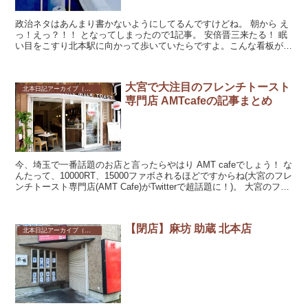
政治ネタはあんまり書かないようにしてるんですけどね。 朝から え
っ！えっ？！！ となってしまったので1記事。 安倍晋三来たる！ 眠
い目をこすり北本駅に向かって歩いていたらですよ。こんな看板が飛
び込んできたわけで...
大宮で大注目のフレンチトースト
北本日記アーカイブ（記録保存）
専門店 AMTcafeの記事まとめ
今、埼玉で一番話題のお店と言ったらやはり AMT cafeでしょう！ な
んたって、10000RT、15000ファボされるほどですからね(大宮のフレ
ンチトースト専門店(AMT Cafe)がTwitterで超話題に！)。 大宮のフ
レ...
【閉店】麻坊 助蔵 北本店
北本日記アーカイブ（記録保存）