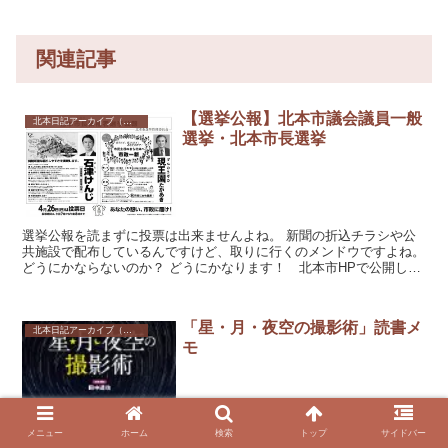
関連記事
【選挙公報】北本市議会議員一般
北本日記アーカイブ（記録保存）
選挙・北本市長選挙
選挙公報を読まずに投票は出来ませんよね。 新聞の折込チラシや公
共施設で配布しているんですけど、取りに行くのメンドウですよね。
どうにかならないのか？ どうにかなります！ 北本市HPで公開して
いました！ 投票前に確認...
「星・月・夜空の撮影術」読書メ
北本日記アーカイブ（記録保存）
モ
メニュー
ホーム
検索
トップ
サイドバー