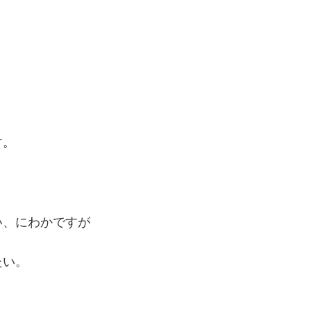
す。
い、にわかですが
たい。