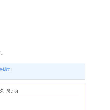
す。
を隠す
]
次