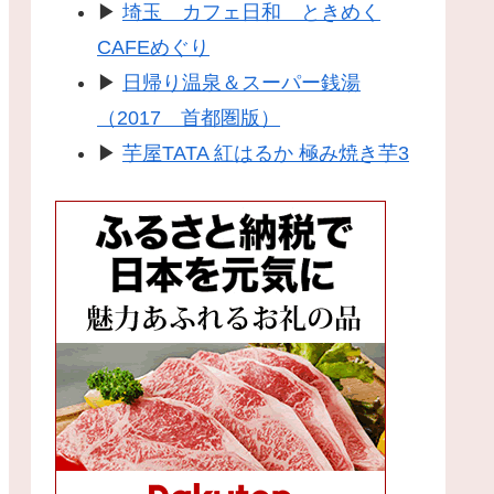
▶
埼玉 カフェ日和 ときめく
CAFEめぐり
▶
日帰り温泉＆スーパー銭湯
（2017 首都圏版）
▶
芋屋TATA 紅はるか 極み焼き芋3