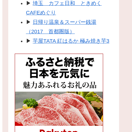
▶
埼玉 カフェ日和 ときめく
CAFEめぐり
▶
日帰り温泉＆スーパー銭湯
（2017 首都圏版）
▶
芋屋TATA 紅はるか 極み焼き芋3