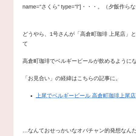
name=”さくら” type=”l”]・・・。（夕飯作ら
どうやら、1号さんが「高倉町珈琲 上尾店」
て
高倉町珈琲でベルギービールが飲めるように
「お見合い」の経緯はこちらの記事に。
上尾でベルギービール 高倉町珈琲上尾
…なんておせっかいなオバチャン的発想なん