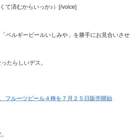
なくて済むからいっか♪）[/voice]
と「ベルギービールいしみや」を勝手にお見合いさせ
なったらしいデス。
店、フルーツビール４種を７月２５日販売開始
だ。