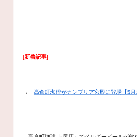
[新着記事]
→
高倉町珈琲がカンブリア宮殿に登場【5月
「高倉町珈琲 上尾店」でベルギービールが飲